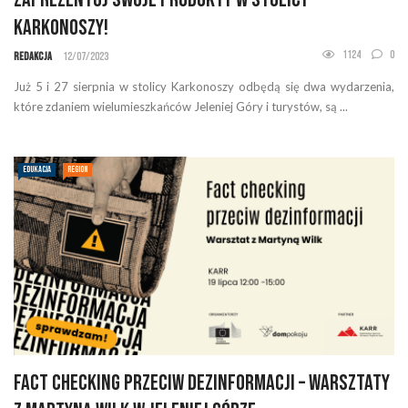
Karkonoszy!
1124
0
Redakcja
12/07/2023
Już 5 i 27 sierpnia w stolicy Karkonoszy odbędą się dwa wydarzenia,
które zdaniem wielumieszkańców Jeleniej Góry i turystów, są ...
EDUKACJA
REGION
Fact checking przeciw dezinformacji – warsztaty