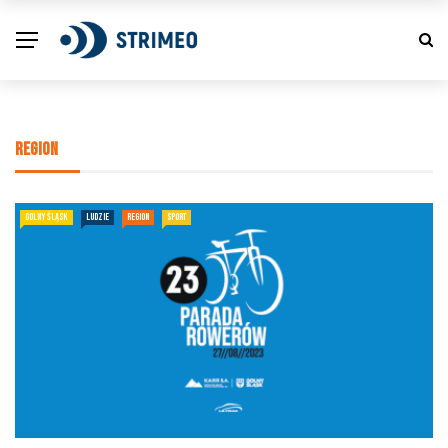
REGION
DOLNY ŚLĄSK
LUDZIE
REGION
SPORT