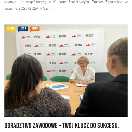
kontynuuje współpracę z Klubem Sportowym Turów Zgorzelec w
sezonie 2023-2024. PGE ...
BIZNES
LUDZIE
REGION
Doradztwo zawodowe – Twój klucz do sukcesu.