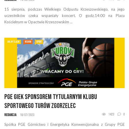
15 sierpnia, podczas Wielkiego Odpustu Krzeszowskiego, na jego
uczestników czeka wspaniały koncert. O godz.14:00 na Placu
Kościelnym w Opactwie Krzeszowskim ...
DOLNY ŚLĄSK
REGION
SPORT
PGE GiEK sponsorem tytularnym Klubu
Sportowego Turów Zgorzelec
1423
0
Redakcja
18/07/2023
Spółka PGE Górnictwo i Energetyka Konwencjonalna z Grupy PGE