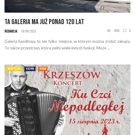
Ta galeria ma już ponad 120 lat
1066
0
Redakcja
18/08/2023
Galeria handlowa to nie tylko miejsce, w którym można zrobić zakupy.
To także przestrzeń, która pełni wiele innych funkcji. Może ...
DOLNY ŚLĄSK
KULTURA
REGION