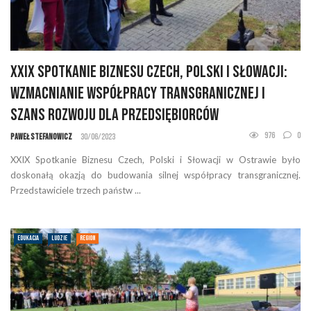
XXIX Spotkanie Biznesu Czech, Polski i Słowacji:
Wzmacnianie Współpracy Transgranicznej i
Szans Rozwoju dla Przedsiębiorców
976
0
Paweł Stefanowicz
30/06/2023
XXIX Spotkanie Biznesu Czech, Polski i Słowacji w Ostrawie było
doskonałą okazją do budowania silnej współpracy transgranicznej.
Przedstawiciele trzech państw ...
EDUKACJA
LUDZIE
REGION