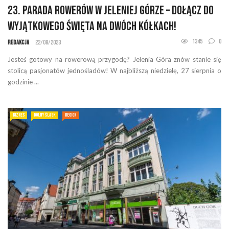
23. Parada Rowerów w Jeleniej Górze – Dołącz do
wyjątkowego święta na dwóch kółkach!
1345
0
Redakcja
22/08/2023
Jesteś gotowy na rowerową przygodę? Jelenia Góra znów stanie się
stolicą pasjonatów jednośladów! W najbliższą niedzielę, 27 sierpnia o
godzinie ...
BIZNES
DOLNY ŚLĄSK
REGION