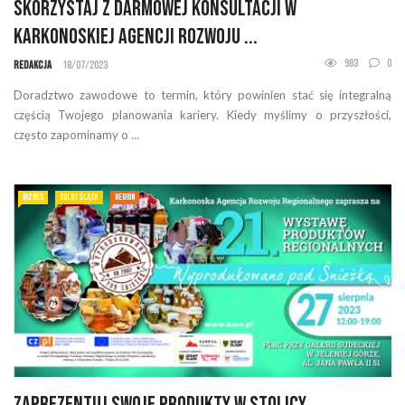
Skorzystaj z darmowej konsultacji w
Karkonoskiej Agencji Rozwoju ...
983
0
Redakcja
18/07/2023
Doradztwo zawodowe to termin, który powinien stać się integralną
częścią Twojego planowania kariery. Kiedy myślimy o przyszłości,
często zapominamy o ...
BIZNES
DOLNY ŚLĄSK
REGION
Zaprezentuj swoje produkty w stolicy