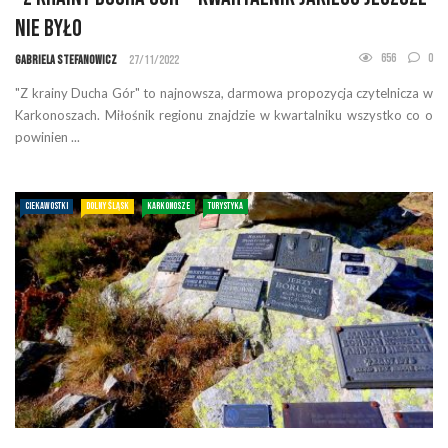
nie było
656
0
Gabriela Stefanowicz
27/11/2022
"Z krainy Ducha Gór" to najnowsza, darmowa propozycja czytelnicza w
Karkonoszach. Miłośnik regionu znajdzie w kwartalniku wszystko co o
powinien ...
CIEKAWOSTKI
DOLNY ŚLĄSK
KARKONOSZE
TURYSTYKA