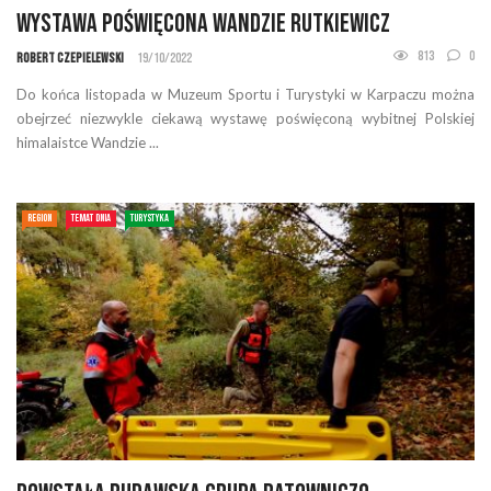
Wystawa poświęcona Wandzie Rutkiewicz
813
0
Robert Czepielewski
19/10/2022
Do końca listopada w Muzeum Sportu i Turystyki w Karpaczu można
obejrzeć niezwykle ciekawą wystawę poświęconą wybitnej Polskiej
himalaistce Wandzie ...
REGION
TEMAT DNIA
TURYSTYKA