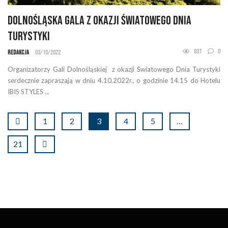
Dolnośląska Gala z okazji Światowego Dnia
Turystyki
837
0
Redakcja
03/10/2022
Organizatorzy Gali Dolnośląskiej z okazji Światowego Dnia Turystyki
serdecznie zapraszają w dniu 4.10.2022r., o godzinie 14.15 do Hotelu
IBIS STYLES ...
1
2
3
4
5
…
21