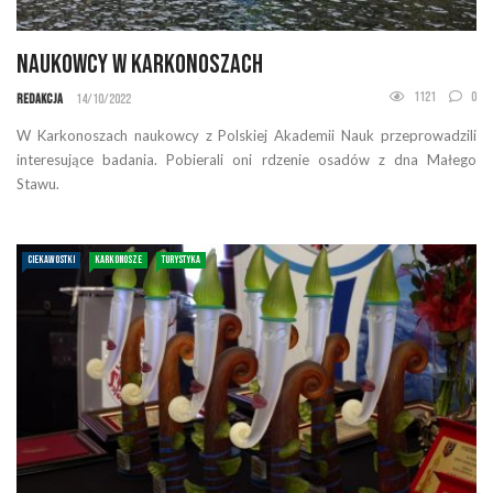
Naukowcy w Karkonoszach
1121
0
Redakcja
14/10/2022
W Karkonoszach naukowcy z Polskiej Akademii Nauk przeprowadzili
interesujące badania. Pobierali oni rdzenie osadów z dna Małego
Stawu.
CIEKAWOSTKI
KARKONOSZE
TURYSTYKA