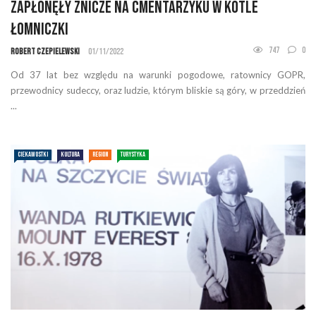
Zapłonęły znicze na cmentarzyku w Kotle
Łomniczki
747
0
Robert Czepielewski
01/11/2022
Od 37 lat bez względu na warunki pogodowe, ratownicy GOPR,
przewodnicy sudeccy, oraz ludzie, którym bliskie są góry, w przeddzień
...
CIEKAWOSTKI
KULTURA
REGION
TURYSTYKA