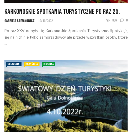
Karkonoskie Spotkania Turystyczne po raz 25.
896
0
Gabriela Stefanowicz
10/10/2022
Po raz XXV odbyły się Karkonoskie Spotkania Turystyczne. Spotykają
się na nich nie tylko samorządowcy ale przede wszystkim osoby, które
...
CIEKAWOSTKI
DOLNY ŚLĄSK
TURYSTYKA