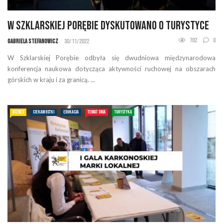
W Szklarskiej Porębie dyskutowano o turystyce
702
0
Gabriela Stefanowicz
30/11/2022
W Szklarskiej Porębie odbyła się dwudniowa międzynarodowa
konferencja naukowa dotycząca aktywności ruchowej na obszarach
górskich w kraju i za granicą. ...
BIZNES
CIEKAWOSTKI
EDUKACJA
TEMAT DNIA
TURYSTYKA