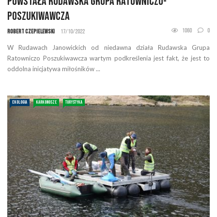
Powstała Rudawska Grupa Ratowniczo-
Poszukiwawcza
1060
0
Robert Czepielewski
17/10/2022
W Rudawach Janowickich od niedawna działa Rudawska Grupa
Ratowniczo Poszukiwawcza wartym podkreślenia jest fakt, że jest to
oddolna inicjatywa miłośników ...
EKOLOGIA
KARKONOSZE
TURYSTYKA