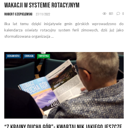
wakacji w systemie rotacyjnym
601
0
Robert Czepielewski
27/11/2022
ilka lat temu dzięki inicjatywie gmin górskich wprowadzono do
kalendarza oświaty rotacyjny system ferii zimowych, dziś już jako
sformalizowana organizacja ...
CIEKAWOSTKI
EDUKACJA
TURYSTYKA
“Z Krainy Ducha Gór”- kwartalnik jakiego jeszcze