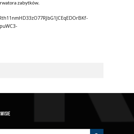
erwatora zabytków.
CNRth11nmHD33zO77RJbG1JCEqEDOrBKf-
0puWC3-
RWISIE