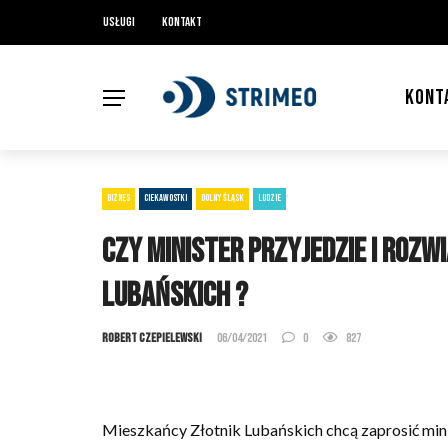
Usługi
Kontakt
KONT
BIZNES
CIEKAWOSTKI
DOLNY ŚLĄSK
LUDZIE
Czy minister przyjedzie i roz
Lubańskich ?
Robert Czepielewski
06/04/2021
0
827
Mieszkańcy Złotnik Lubańskich chcą zaprosić minis