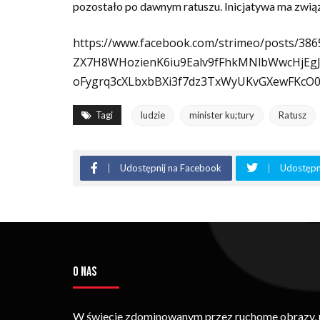
pozostało po dawnym ratuszu. Inicjatywa ma zwią
https://www.facebook.com/strimeo/posts/
ZX7H8WHozienK6iu9Ealv9fFhkMNlbWwcHjEgJ
oFygrq3cXLbxbBXi3f7dz3TxWyUKvGXewFKcO
Tagi
ludzie
minister ku;tury
Ratusz
Udostępnij na Facebook
Udostępni
O NAS
W świecie zdominowanym przez ruchome obrazy, um