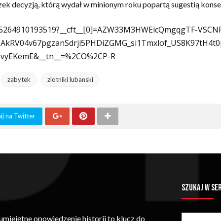
zek decyzją, którą wydał w minionym roku popartą sugestią kons
3865264910193519?__cft__[0]=AZW33M3HWEicQmgqgTF-VS
AkRV04v67pgzanSdrji5PHDiZGMG_si1Tmxlof_US8K97tH4t
0vyEKemE&__tn__=%2CO%2CP-R
zabytek
zlotniki lubanski
j na Twitter
SZUKAJ W SE
iejętne opowiedzenie historii to klucz do