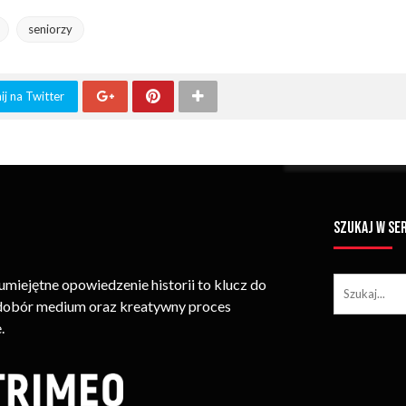
seniorzy
j na Twitter
SZUKAJ W SE
iejętne opowiedzenie historii to klucz do
 dobór medium oraz kreatywny proces
.