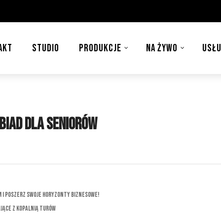
AKT
STUDIO
PRODUKCJE
NA ŻYWO
USŁU
biad dla seniorów
m i Poszerz Swoje Horyzonty Biznesowe!
jące z Kopalnią Turów