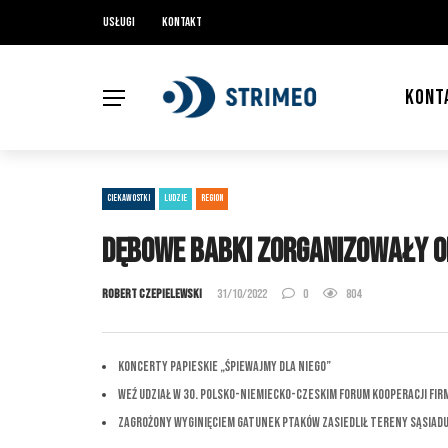
Usługi
Kontakt
KONT
CIEKAWOSTKI
LUDZIE
REGION
Dębowe Babki zorganizowały o
Robert Czepielewski
31/10/2022
0
804
Koncerty Papieskie „Śpiewajmy dla Niego”
Weź udział w 30. Polsko-Niemiecko-Czeskim Forum Kooperacji Fir
Zagrożony wyginięciem gatunek ptaków zasiedlił tereny sąsiadu