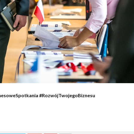
nesoweSpotkania #RozwójTwojegoBiznesu