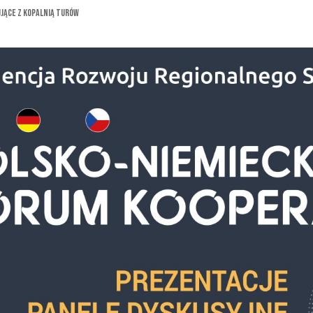
jące z Kopalnią Turów