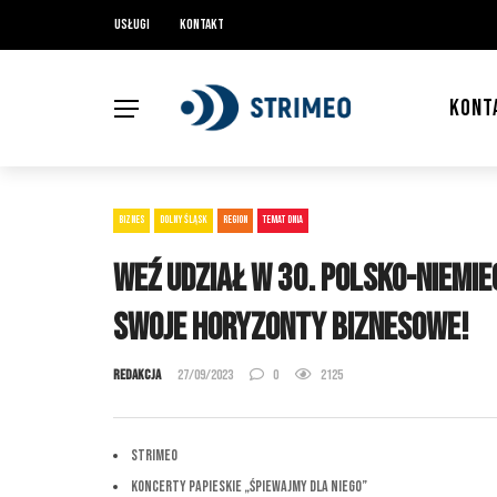
Usługi
Kontakt
KONT
BIZNES
DOLNY ŚLĄSK
REGION
TEMAT DNIA
Weź udział w 30. Polsko-Niemie
Swoje Horyzonty Biznesowe!
Redakcja
27/09/2023
0
2125
STRIMEO
Koncerty Papieskie „Śpiewajmy dla Niego”