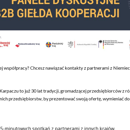
ej współpracy? Chcesz nawiązać kontakty z partnerami z Niemiec
Karpaczu to już 30 lat tradycji, gromadzącej przedsiębiorców z r
dnich przedsiębiorstw, by prezentować swoją ofertę, wymieniać do
5-minutowych spotkań z partnerami z innych krajów.