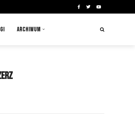
GI
ARCHIWUM
zerz