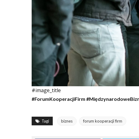
#image_title
#ForumKooperacjiFirm #MiędzynarodoweBiz
Tagi
biznes
forum kooperacji firm