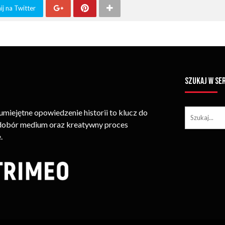
j na Twitter
SZUKAJ W SE
iejętne opowiedzenie historii to klucz do
 dobór medium oraz kreatywny proces
.