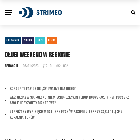
JELENIA GÓRA
KULTURA
LUDZIE
REGION
Długi weekend w regionie
Redakcja
06/01/2023
0
832
Koncerty Papieskie „Śpiewajmy dla Niego”
Weź udział w 30. Polsko-Niemiecko-Czeskim Forum Kooperacji Firm i Poszerz
Swoje Horyzonty Biznesowe!
Zagrożony wyginięciem gatunek ptaków zasiedlił tereny sąsiadujące z
Kopalnią Turów