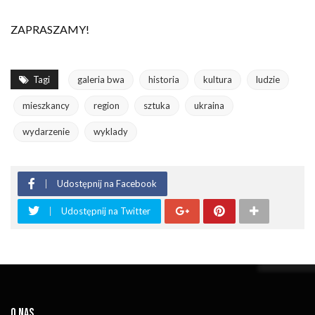
ZAPRASZAMY!
Tagi
galeria bwa
historia
kultura
ludzie
mieszkancy
region
sztuka
ukraina
wydarzenie
wyklady
Udostępnij na Facebook
Udostępnij na Twitter
O NAS