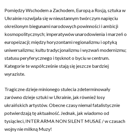
Pomiędzy Wschodem a Zachodem, Europą a Rosją, sztuka w
Ukrainie rozwijała się w nieustannym twórczym napięciu
określonym biegunami narodowych powinności i ambicji
kosmopolitycznych; imperatywów unarodowienia i marzeń o
europeizacji; między horyzontami regionalizmu i optyką
uniwersalizmu; kultu tradycjonalizmu i wyzwań modernizmu;
statusu peryferycznego i tęsknot o byciu w centrum.
Kategorie te współcześnie stają się jeszcze bardziej
wyraziste.
Tragiczne dzieje minionego stulecia zdeterminowały
zarówno dzieje sztuki w Ukrainie, jak również losy
ukraińskich artystów. Obecne czasy niemal fatalistycznie
potwierdzają tę aktualność. Jednak, jak wiadomo od
tysiącleci, INTER ARMA NON SILENT MUSAE / w czasach
wojny nie milkną Muzy!