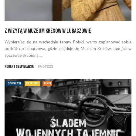
Z wizytą w Muzeum Kresów w Lubaczowie
Wybierając się na wschodnie tereny Polski, warto zaplanować sobie
podróż do Lubaczowa, gdzie znajduje się Muzeum Kresów, tam jak w
soczewce skupiona ...
Robert Czepielewski
07/04/2022
CIEKAWOSTKI
NIE PRZEGAP
REGION