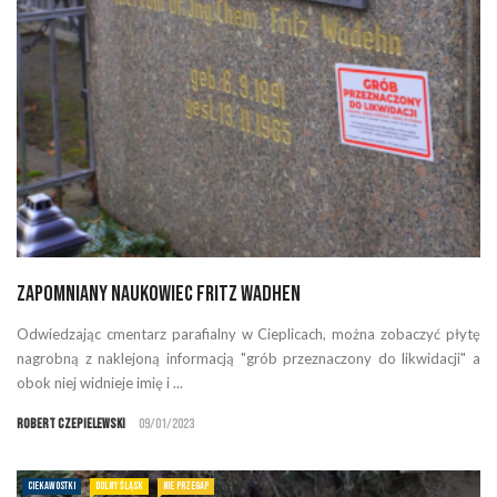
Zapomniany naukowiec Fritz Wadhen
Odwiedzając cmentarz parafialny w Cieplicach, można zobaczyć płytę
nagrobną z naklejoną informacją "grób przeznaczony do likwidacji" a
obok niej widnieje imię i ...
Robert Czepielewski
09/01/2023
CIEKAWOSTKI
DOLNY ŚLĄSK
NIE PRZEGAP