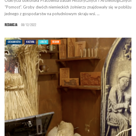
Odkrycia dokonała Pracownia badań Historycznych i Archeologicznych
“Pomost”. Groby dwóch niemieckich żołnierzy znajdowały się w pobliżu
jednego z gospodarstw na południowym skraju wsi. ...
Redakcja
08/12/2022
CIEKAWOSTKI
KULTURA
LUDZIE
REGION