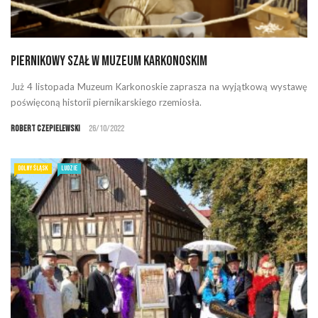
Piernikowy szał w Muzeum Karkonoskim
Już 4 listopada Muzeum Karkonoskie zaprasza na wyjątkową wystawę
poświęconą historii piernikarskiego rzemiosła.
Robert Czepielewski
26/10/2022
DOLNY ŚLĄSK
LUDZIE