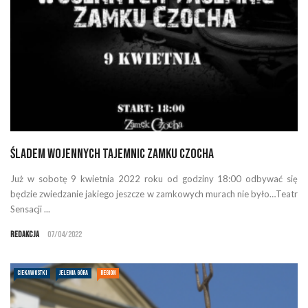
Śladem Wojennych Tajemnic Zamku Czocha
Już w sobotę 9 kwietnia 2022 roku od godziny 18:00 odbywać się
będzie zwiedzanie jakiego jeszcze w zamkowych murach nie było…Teatr
Sensacji ...
Redakcja
07/04/2022
CIEKAWOSTKI
JELENIA GÓRA
REGION