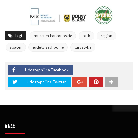
Tagi
muzeum karkonoskie
pttk
region
spacer
sudety zachodnie
turystyka
Udostępnij na Facebook
Udostępnij na Twitter
O NAS