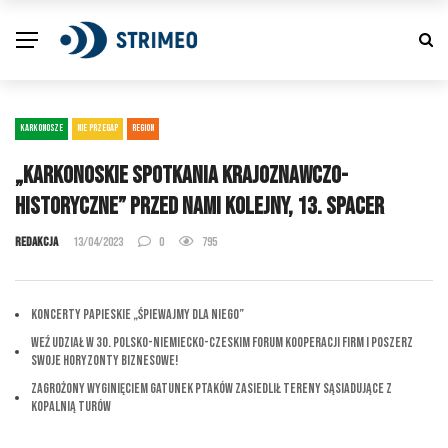
KARKONOSZE
NIE PRZEGAP
REGION
„Karkonoskie spotkania krajoznawczo-
historyczne” przed nami kolejny, 13. spacer
Redakcja
13/04/2023
0
795
Koncerty Papieskie „Śpiewajmy dla Niego”
Weź udział w 30. Polsko-Niemiecko-Czeskim Forum Kooperacji Firm i Poszerz
Swoje Horyzonty Biznesowe!
Zagrożony wyginięciem gatunek ptaków zasiedlił tereny sąsiadujące z
Kopalnią Turów