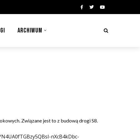
GI
ARCHIWUM
okowych. Związane jest to z budową drogi S8.
-aYN4UA0fTGBzy5QBsI-nXcB4kDbc-