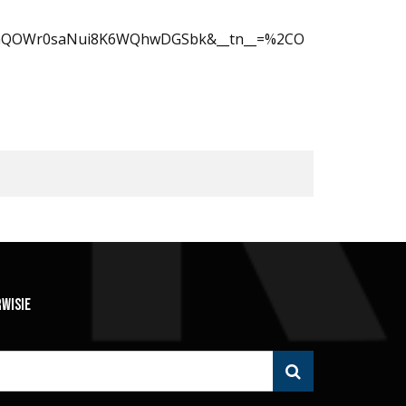
aAGQOWr0saNui8K6WQhwDGSbk&__tn__=%2CO
RWISIE