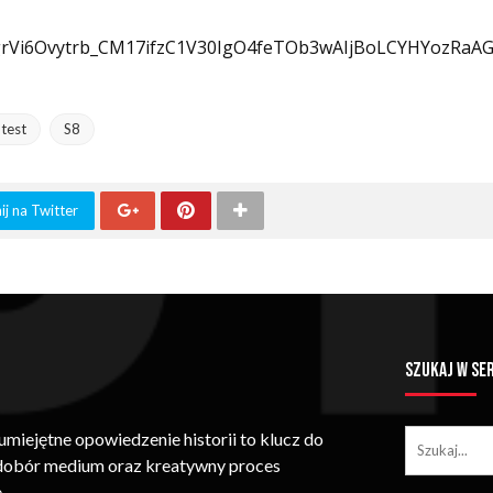
bgrVi6Ovytrb_CM17ifzC1V30IgO4feTOb3wAIjBoLCYHYozR
test
S8
j na Twitter
SZUKAJ W SE
iejętne opowiedzenie historii to klucz do
 dobór medium oraz kreatywny proces
.