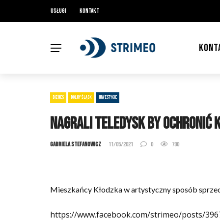
Usługi
Kontakt
KONT
BIZNES
DOLNY ŚLĄSK
INWESTYCJE
Nagrali teledysk by ochronić 
Gabriela Stefanowicz
11/05/2021
0
790
Mieszkańcy Kłodzka w artystyczny sposób sprzeciw
https://www.facebook.com/strimeo/posts/3