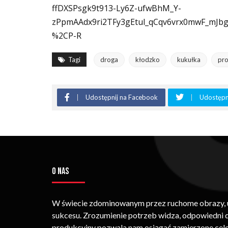
ffDXSPsgk9t913-Ly6Z-ufwBhM_Y-
zPpmAAdx9ri2TFy3gEtul_qCqv6vrx0mwF_mJ
%2CP-R
Tagi
droga
kłodzko
kukułka
pro
Udostępnij na Facebook
Udostępni
O NAS
W świecie zdominowanym przez ruchome obrazy, um
sukcesu. Zrozumienie potrzeb widza, odpowiedni
produkcyjny pozwala nam osiągać zamierzone cele