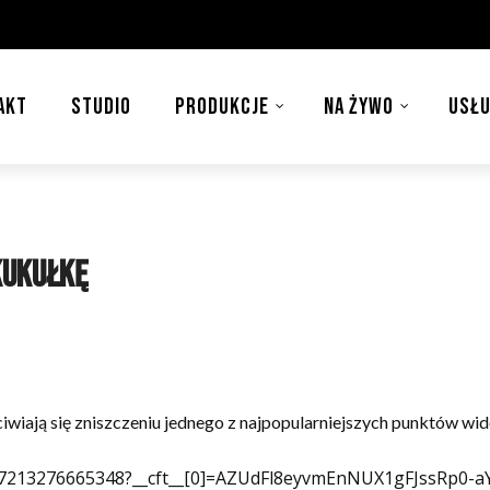
AKT
STUDIO
PRODUKCJE
NA ŻYWO
USŁU
Kukułkę
iają się zniszczeniu jednego z najpopularniejszych punktów wid
967213276665348?__cft__[0]=AZUdFl8eyvmEnNUX1gFJssRp0