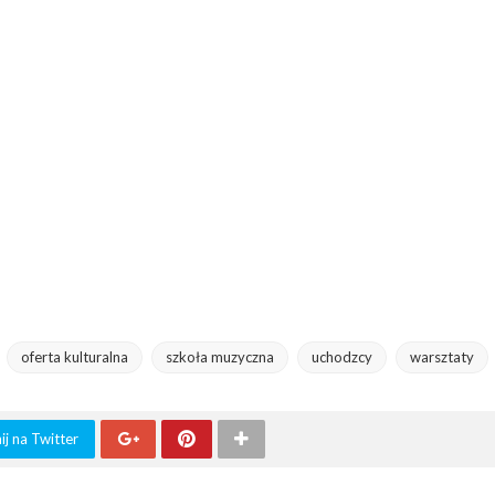
oferta kulturalna
szkoła muzyczna
uchodzcy
warsztaty
j na Twitter