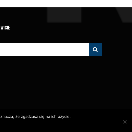
RWISIE
znacza, że zgadzasz się na ich użycie.
 Zabronione.
olityka Prywatności
Polityka Wydawnicza
Kontakt