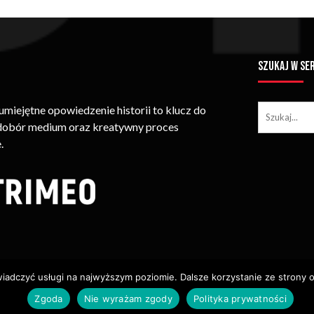
SZUKAJ W SE
iejętne opowiedzenie historii to klucz do
 dobór medium oraz kreatywny proces
.
wiadczyć usługi na najwyższym poziomie. Dalsze korzystanie ze strony o
ie Treści (w Tym Zdjęć, Materiałów Wideo) Bez Pisemnego Zezwolenia
Zgoda
Nie wyrażam zgody
Polityka prywatności
Usługi
Identyfikacja Wizualna – Logotypy
Polityka Cookies
P