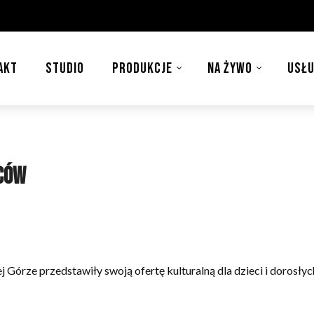
AKT
STUDIO
PRODUKCJE
NA ŻYWO
USŁU
ców
órze przedstawiły swoją ofertę kulturalną dla dzieci i dorosłych,