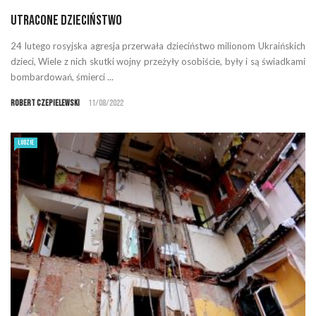
Utracone dzieciństwo
24 lutego rosyjska agresja przerwała dzieciństwo milionom Ukraińskich
dzieci, Wiele z nich skutki wojny przeżyły osobiście, były i są świadkami
bombardowań, śmierci ...
Robert Czepielewski
11/08/2022
LUDZIE