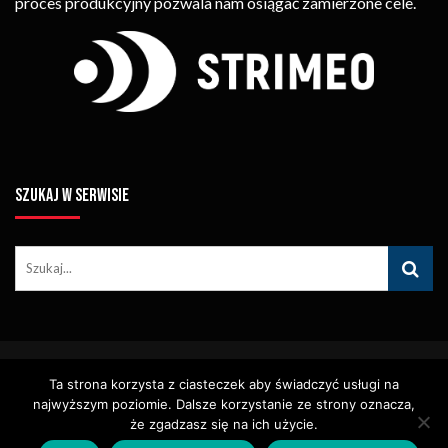
proces produkcyjny pozwala nam osiągać zamierzone cele.
SZUKAJ W SERWISIE
© Copyright STRIMEO. All Rights Reserved. Kopiowanie Treści (w
Ta strona korzysta z ciasteczek aby świadczyć usługi na
Tym Zdjęć, Materiałów Wideo) Bez Pisemnego Zezwolenia
najwyższym poziomie. Dalsze korzystanie ze strony oznacza,
Zabronione.
Usługi
Identyfikacja Wizualna – Logotypy
że zgadzasz się na ich użycie.
Polityka Cookies
Polityka Prywatności