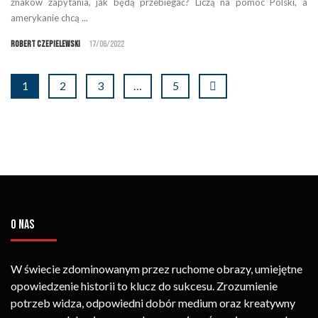
znaków zapytania, jak będą przebiegać? Liczą na pomoc Polski, a
amerykanie chcą ...
Robert Czepielewski
17/06/2022
1
2
3
…
5
O NAS
W świecie zdominowanym przez ruchome obrazy, umiejętne
opowiedzenie historii to klucz do sukcesu. Zrozumienie
potrzeb widza, odpowiedni dobór medium oraz kreatywny