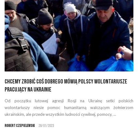
Chcemy zrobić coś dobrego mówią polscy wolontariusze
pracujący na Ukrainie
Od początku lutowej agresji Rosji na Ukrainę setki polskich
wolontariuszy niesie pomoc humanitarną walczącym żołnierzom
ukraińskim, ale przede wszystkim ludności cywilnej, pomocy, ...
Robert Czepielewski
28/01/2023