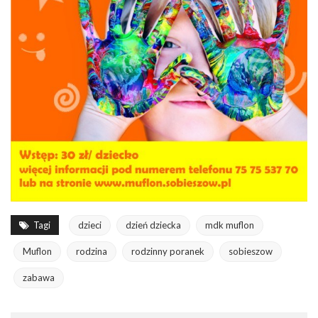
Tagi
dzieci
dzień dziecka
mdk muflon
Muflon
rodzina
rodzinny poranek
sobieszow
zabawa