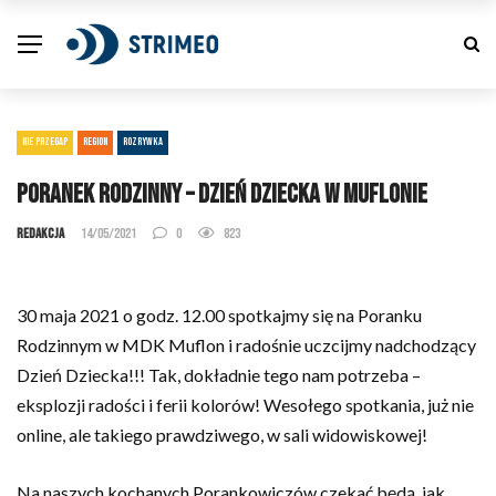
NIE PRZEGAP
REGION
ROZRYWKA
Poranek Rodzinny – Dzień Dziecka w Muflonie
Redakcja
14/05/2021
0
823
30 maja 2021 o godz. 12.00 spotkajmy się na Poranku
Rodzinnym w MDK Muflon i radośnie uczcijmy nadchodzący
Dzień Dziecka!!! Tak, dokładnie tego nam potrzeba –
eksplozji radości i ferii kolorów! Wesołego spotkania, już nie
online, ale takiego prawdziwego, w sali widowiskowej!
Na naszych kochanych Porankowiczów czekać będą, jak