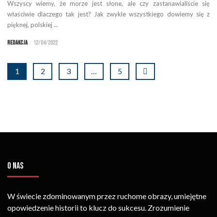
Wszyscy wiemy, że morze jest słone, ale czy zastanawialiście się
właściwie dlaczego tak jest? Jak zwykle wszystkiego dowiemy się z
pięknej, polskiej ...
Redakcja
12/04/2022
1
2
3
…
5
O NAS
W świecie zdominowanym przez ruchome obrazy, umiejętne
opowiedzenie historii to klucz do sukcesu. Zrozumienie