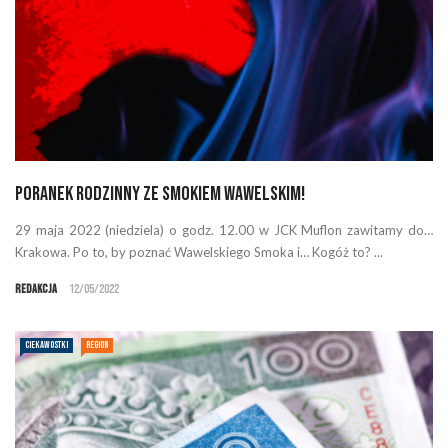
Poranek Rodzinny ze Smokiem Wawelskim!
29 maja 2022 (niedziela) o godz. 12.00 w JCK Muflon zawitamy do…
Krakowa. Po to, by poznać Wawelskiego Smoka i… Kogóż to? ...
Redakcja
12/05/2022
CIEKAWOSTKI
REGION