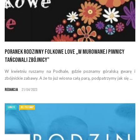
Poranek Rodzinny Folkowe Love „W murowanej piwnicy
tańcowali zbójnicy”
W kwietniu ruszamy na Podhale, gdzie poznamy góralską gwarę i
zbójnickie zabawy. A że to już wiosna całą parą, podpatrzymy jak się ...
Redakcja
21/04/2023
LUDZIE
NIE PRZEGAP