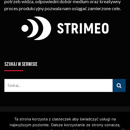
potrzeb widza, odpowiedni dobór medium oraz kreatywny
proces produkcyjny pozwala nam osiągać zamierzone cele.
SZUKAJ W SERWISIE
© Copyright STRIMEO. All Rights Reserved. Kopiowanie Treści (w
Ta strona korzysta z ciasteczek aby świadczyć usługi na
Tym Zdjęć, Materiałów Wideo) Bez Pisemnego Zezwolenia
najwyższym poziomie. Dalsze korzystanie ze strony oznacza,
Zabronione.