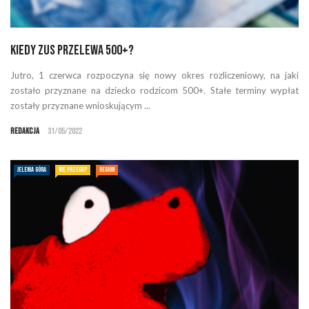
Kiedy ZUS przelewa 500+?
Jutro, 1 czerwca rozpoczyna się nowy okres rozliczeniowy, na jaki
zostało przyznane na dziecko rodzicom 500+. Stałe terminy wypłat
zostały przyznane wnioskującym ...
Redakcja
31/05/2022
JELENIA GÓRA
NIE PRZEGAP
REGION