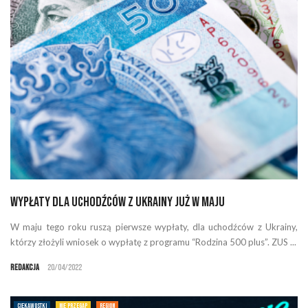
Wypłaty dla uchodźców z Ukrainy już w maju
W maju tego roku ruszą pierwsze wypłaty, dla uchodźców z Ukrainy,
którzy złożyli wniosek o wypłatę z programu “Rodzina 500 plus”. ZUS ...
Redakcja
20/04/2022
CIEKAWOSTKI
NIE PRZEGAP
REGION