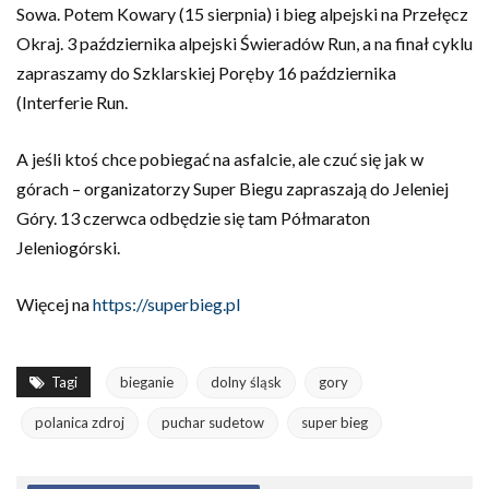
Sowa. Potem Kowary (15 sierpnia) i bieg alpejski na Przełęcz
Okraj. 3 października alpejski Świeradów Run, a na finał cyklu
zapraszamy do Szklarskiej Poręby 16 października
(Interferie Run.
A jeśli ktoś chce pobiegać na asfalcie, ale czuć się jak w
górach – organizatorzy Super Biegu zapraszają do Jeleniej
Góry. 13 czerwca odbędzie się tam Półmaraton
Jeleniogórski.
Więcej na
https://superbieg.pl
Tagi
bieganie
dolny śląsk
gory
polanica zdroj
puchar sudetow
super bieg