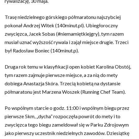
rywalizację, 30 maja.
Trasę niedzielnego górskiego półmaratonu najszybciej
pokonał Andrzej Witek (140minut.pl). Ubiegłoroczny
zwycięzca, Jacek Sobas (#niemamiętkiejgry), tym razem
musiał uznać wyższość rywala i zajął miejsce drugie. Trzeci
był Radosław Boniec (140minut.p).
Druga rok temu w klasyfikacji open kobiet Karolina Obstój,
tym razem zajmuje pierwsze miejsce, a za nią do mety
dobiega Anastazja Skóra. Trzecią kobietą na dystansie
półmaratonu jest Marzena Woszek (Running Chef Team).
Po wspólnym starcie o godz. 11:00 i wspólnym biegu przez
pierwsze 5km, „dycha” rozpoczęła powrót do mety i to
zwycięzca tego biegu zameldował się w Parku Zdrojowym
jako pierwszy uczestnik niedzielnych zawodów. Dziesiątkę