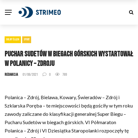
DOLNY ŚLĄSK
SPORT
Puchar Sudetów w biegach górskich wystartował
w Polanicy – Zdroju
Redakcja
01/06/2021
0
769
Polanica – Zdrój, Bielawa, Kowary, Świeradów – Zdrój i
Szklarska Poręba – te miejscowości będą gościły w tym roku
zawody zaliczane do klasyfikacji generalnej Super Biegu –
Pucharu Sudetów w biegach górskich. VI Półmaraton
Polanica – Zdrój i VI Dziesiątka Staropolanki rozpoczęły tę