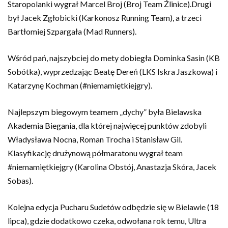
Staropolanki wygrał Marcel Broj (Broj Team Źlinice).Drugi
był Jacek Zgłobicki (Karkonosz Running Team), a trzeci
Bartłomiej Szpargała (Mad Runners).
Wśród pań, najszybciej do mety dobiegła Dominka Sasin (KB
Sobótka), wyprzedzając Beatę Dereń (LKS Iskra Jaszkowa) i
Katarzynę Kochman (#niemamiętkiejgry).
Najlepszym biegowym teamem „dychy” była Bielawska
Akademia Biegania, dla której najwięcej punktów zdobyli
Władysława Nocna, Roman Trocha i Stanisław Gil.
Klasyfikację drużynową półmaratonu wygrał team
#niemamiętkiejgry (Karolina Obstój, Anastazja Skóra, Jacek
Sobas).
Kolejna edycja Pucharu Sudetów odbędzie się w Bielawie (18
lipca), gdzie dodatkowo czeka, odwołana rok temu, Ultra