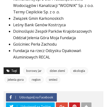
Wodociągów i Kanalizacji “WODNIK” Sp. z o.o.
Termy Cieplickie Sp. z o .o.
Związek Gmin Karkonoskich
Leśny Bank Genów Kostrzyca
Dolnośląski Zespół Parków Krajobrazowych
Oddział Jelenia Góra Moja Fundacja
Gościniec Perła Zachodu
Fundacja na rzecz Odzysku Opakowań
Aluminiowych RECAL
Tagi
borowy jar
dzien ziemi
ekologia
jelenia gora
region
smieci
Udostępnij na Facebook
Udostępnij na Twitter