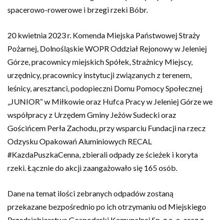
spacerowo-rowerowe i brzegi rzeki Bóbr.
20 kwietnia 2023 r. Komenda Miejska Państwowej Straży
Pożarnej, Dolnośląskie WOPR Oddział Rejonowy w Jeleniej
Górze, pracownicy miejskich Spółek, Strażnicy Miejscy,
urzędnicy, pracownicy instytucji związanych z terenem,
leśnicy, aresztanci, podopieczni Domu Pomocy Społecznej
„JUNIOR” w Miłkowie oraz Hufca Pracy w Jeleniej Górze we
współpracy z Urzędem Gminy Jeżów Sudecki oraz
Gościńcem Perła Zachodu, przy wsparciu Fundacji na rzecz
Odzysku Opakowań Aluminiowych RECAL
#KazdaPuszkaCenna, zbierali odpady ze ścieżek i koryta
rzeki. Łącznie do akcji zaangażowało się 165 osób.
Dane na temat ilości zebranych odpadów zostaną
przekazane bezpośrednio po ich otrzymaniu od Miejskiego
Przedsiębiorstwa Gospodarki Komunalnej Sp. z o. o. oraz z