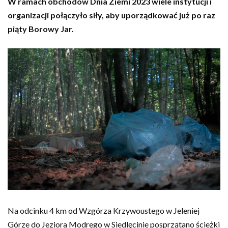
W ramach obchodów Dnia Ziemi 2023 wiele instytucji i
organizacji połączyło siły, aby uporządkować już po raz
piąty Borowy Jar.
Na odcinku 4 km od Wzgórza Krzywoustego w Jeleniej
Górze do Jeziora Modrego w Siedlęcinie posprzątano ścieżki