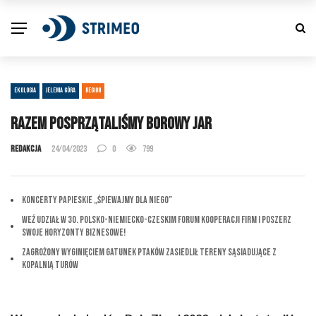
EKOLOGIA
JELENIA GÓRA
REGION
Razem posprzątaliśmy Borowy Jar
Redakcja
24/04/2023
0
799
Koncerty Papieskie „Śpiewajmy dla Niego”
Weź udział w 30. Polsko-Niemiecko-Czeskim Forum Kooperacji Firm i Poszerz
Swoje Horyzonty Biznesowe!
Zagrożony wyginięciem gatunek ptaków zasiedlił tereny sąsiadujące z
Kopalnią Turów