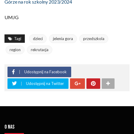
Górze na rok szkolny 2023/2024
UMJG
Tagi
dzieci
jelenia gora
przedszkola
region
rekrutacja
Udostępnij na Facebook
Udostępnij na Twitter
O NAS