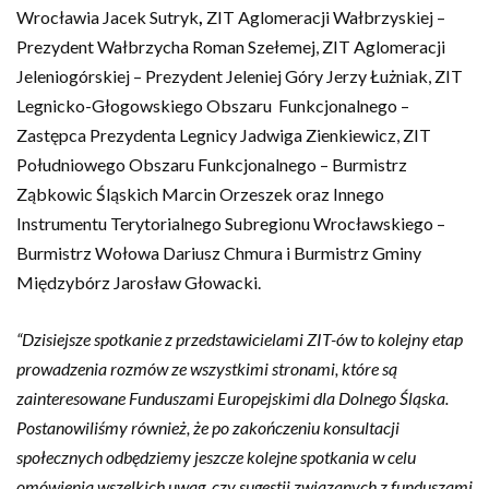
Wrocławia Jacek Sutryk
,
ZIT Aglomeracji Wałbrzyskiej –
Prezydent Wałbrzycha Roman Szełemej, ZIT Aglomeracji
Jeleniogórskiej – Prezydent Jeleniej Góry Jerzy
Łużniak, ZIT
Legnicko-Głogowskiego Obszaru Funkcjonalnego –
Zastępca Prezydenta Legnicy Jadwiga Zienkiewicz, ZIT
Południowego Obszaru Funkcjonalnego – Burmistrz
Ząbkowic Śląskich Marcin Orzeszek oraz Innego
Instrumentu Terytorialnego Subregionu Wrocławskiego –
Burmistrz Wołowa Dariusz Chmura i Burmistrz Gminy
Międzybórz Jarosław Głowacki.
“Dzisiejsze spotkanie z przedstawicielami ZIT-ów to kolejny etap
prowadzenia rozmów ze wszystkimi stronami, które są
zainteresowane Funduszami Europejskimi dla Dolnego Śląska.
Postanowiliśmy również, że po zakończeniu konsultacji
społecznych odbędziemy jeszcze kolejne spotkania w celu
omówienia wszelkich uwag, czy sugestii związanych z funduszami