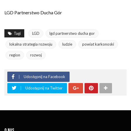
LGD Partnerstwo Ducha Gór
Tagi
LGD
lgd partnerstwo ducha gor
lokalna strategia rozwoju
ludzie
powiat karkonoski
region
rozwoj
Udostępnij na Facebook
Udostępnij na Twitter
O NAS