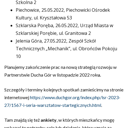
Szkolna 2
Piechowice, 25.05.2022, Piechowicki Ośrodek
Kultury, ul. Kryształowa 53
Szklarska Poręba, 26.05.2022, Urząd Miasta w
Szklarskiej Porębie, ul. Granitowa 2
Jelenia Góra, 27.05.2022, Zespół Szkół
Technicznych „Mechanik”, ul. Obrońców Pokoju
10
Planujemy zakończenie prac na nową strategią rozwoju w
Partnerstwie Ducha Gór w listopadzie 2022 rok
u.
Szczegóły i terminy kolejnych spotkań zamieścimy na stronie
internetowej
https://www.duchgor.org/index.php/lsr-2023-
27/1567-i-seria-warsztatow-startegicznych.html
.
Tam znajdą się też
ankiety
, w których mieszkańcy mogę
wskazać te potrzeby, cele lub działania, które uznają za