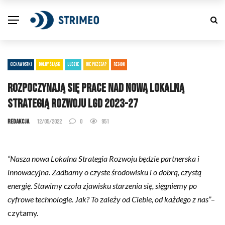
CIEKAWOSTKI
DOLNY ŚLĄSK
LUDZIE
NIE PRZEGAP
REGION
Rozpoczynają się prace nad nową Lokalną
Strategią Rozwoju LGD 2023-27
Redakcja
12/05/2022
0
951
“Nasza nowa Lokalna Strategia Rozwoju będzie partnerska i
innowacyjna. Zadbamy o czyste środowisku i o dobrą, czystą
energię. Stawimy czoła zjawisku starzenia się, sięgniemy po
cyfrowe technologie. Jak? To zależy od Ciebie, od każdego z nas”
–
czytamy.