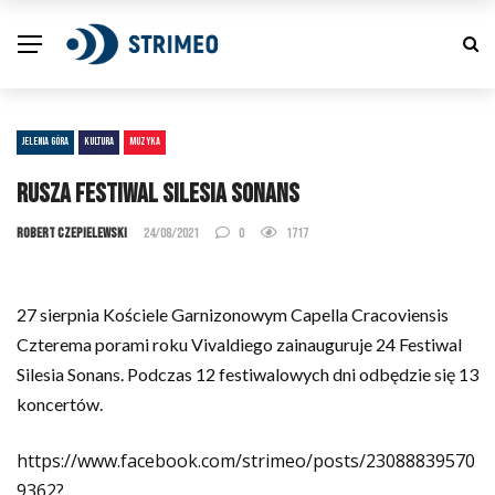
JELENIA GÓRA
KULTURA
MUZYKA
Rusza festiwal Silesia Sonans
Robert Czepielewski
24/08/2021
0
1717
27 sierpnia Kościele Garnizonowym Capella Cracoviensis
Czterema porami roku Vivaldiego zainauguruje 24 Festiwal
Silesia Sonans. Podczas 12 festiwalowych dni odbędzie się 13
koncertów.
https://www.facebook.com/strimeo/posts/23088839570
9362?