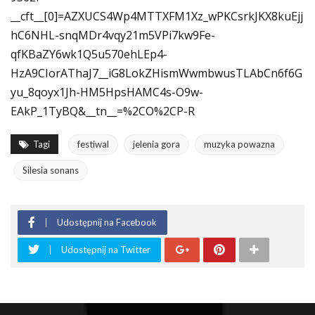
__cft__[0]=AZXUCS4Wp4MTTXFM1Xz_wPKCsrkJKX8kuEjj
hC6NHL-snqMDr4vqy21m5VPi7kw9Fe-
qfKBaZY6wk1Q5u570ehLEp4-
HzA9CIorAThaJ7__iG8LokZHismWwmbwusTLAbCn6f6G
yu_8qoyx1Jh-HM5HpsHAMC4s-O9w-
EAkP_1TyBQ&__tn__=%2CO%2CP-R
Tagi
festiwal
jelenia gora
muzyka powazna
Silesia sonans
Udostępnij na Facebook
Udostępnij na Twitter