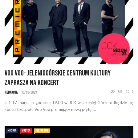
Voo Voo- Jeleniogórskie Centrum Kultury
zaprasza na koncert
749
0
Redakcja
16/03/2023
Już 17 marca o godzinie 19.00 w JCK w Jeleniej Górze odbędzie się
koncert zespołu Voo Voo promujący nową płytę. ...
KULTURA
MUZYKA
NIE PRZEGAP