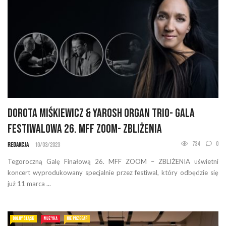
Dorota Miśkiewicz & Yarosh Organ Trio- Gala
Festiwalowa 26. MFF ZOOM- ZBLIŻENIA
734
0
Redakcja
10/03/2023
Tegoroczną Galę Finałową 26. MFF ZOOM – ZBLIŻENIA uświetni
koncert wyprodukowany specjalnie przez festiwal, który odbędzie się
już 11 marca ...
DOLNY ŚLĄSK
MUZYKA
NIE PRZEGAP