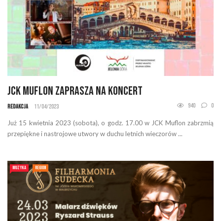
JCK Muflon zaprasza na koncert
940
0
Redakcja
11/04/2023
Już 15 kwietnia 2023 (sobota), o godz. 17.00 w JCK Muflon zabrzmią
przepiękne i nastrojowe utwory w duchu letnich wieczorów ...
MUZYKA
REGION