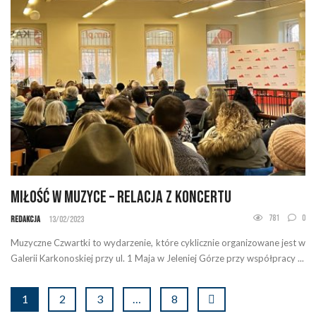
Miłość w muzyce – relacja z koncertu
781
0
Redakcja
13/02/2023
Muzyczne Czwartki to wydarzenie, które cyklicznie organizowane jest w
Galerii Karkonoskiej przy ul. 1 Maja w Jeleniej Górze przy współpracy ...
1
2
3
…
8