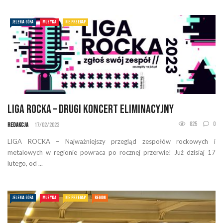
JELENIA GÓRA
MUZYKA
NIE PRZEGAP
Liga Rocka – drugi koncert eliminacyjny
825
0
Redakcja
17/02/2023
LIGA ROCKA – Najważniejszy przegląd zespołów rockowych i
metalowych w regionie powraca po rocznej przerwie! Już dzisiaj 17
lutego, od ...
JELENIA GÓRA
MUZYKA
NIE PRZEGAP
REGION