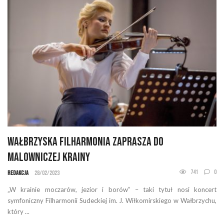
Wałbrzyska filharmonia zaprasza do
malowniczej krainy
741
0
Redakcja
28/02/2023
„W krainie moczarów, jezior i borów” – taki tytuł nosi koncert
symfoniczny Filharmonii Sudeckiej im. J. Wiłkomirskiego w Wałbrzychu,
który ...