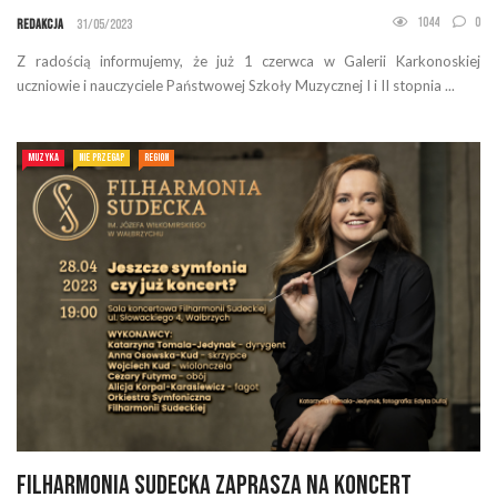
1044
0
Redakcja
31/05/2023
Z radością informujemy, że już 1 czerwca w Galerii Karkonoskiej
uczniowie i nauczyciele Państwowej Szkoły Muzycznej I i II stopnia ...
MUZYKA
NIE PRZEGAP
REGION
Filharmonia Sudecka zaprasza na koncert