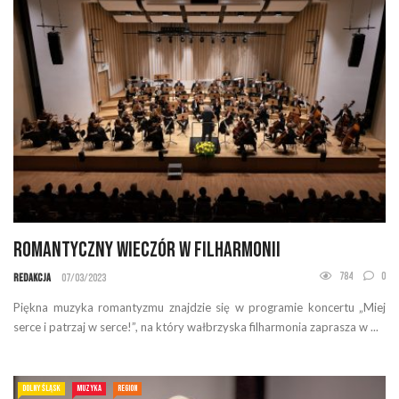
Romantyczny wieczór w filharmonii
784
0
Redakcja
07/03/2023
Piękna muzyka romantyzmu znajdzie się w programie koncertu „Miej
serce i patrzaj w serce!”, na który wałbrzyska filharmonia zaprasza w ...
DOLNY ŚLĄSK
MUZYKA
REGION