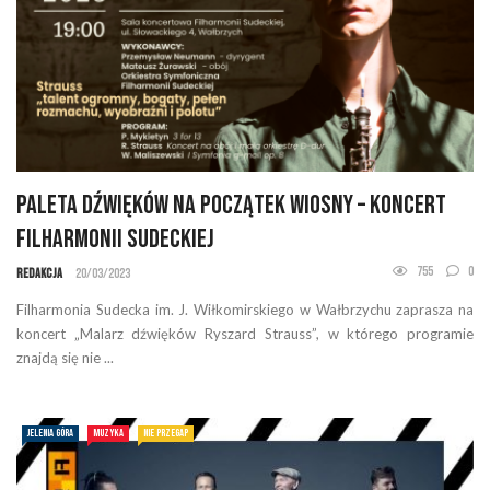
Paleta dźwięków na początek wiosny – koncert
Filharmonii Sudeckiej
755
0
Redakcja
20/03/2023
Filharmonia Sudecka im. J. Wiłkomirskiego w Wałbrzychu zaprasza na
koncert „Malarz dźwięków Ryszard Strauss”, w którego programie
znajdą się nie ...
JELENIA GÓRA
MUZYKA
NIE PRZEGAP