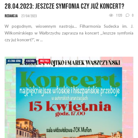
28.04.2023: Jeszcze symfonia czy już koncert?
1120
0
Redakcja
27/04/2023
W pogodnym, wiosennym nastroju… Filharmonia Sudecka im. J.
Wiłkomirskiego w Wałbrzychu zaprasza na koncert „Jeszcze symfonia
czy już koncert?”, w ...
JELENIA GÓRA
KULTURA
MUZYKA