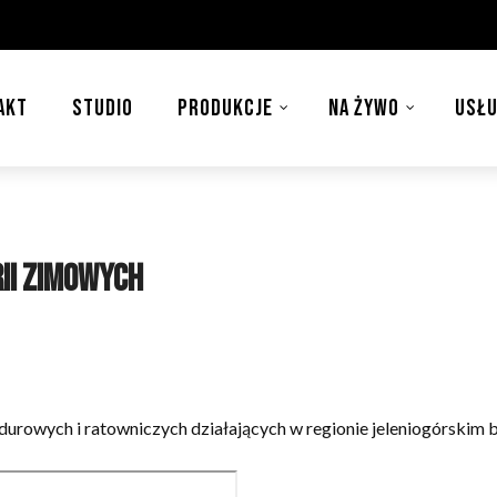
AKT
STUDIO
PRODUKCJE
NA ŻYWO
USŁU
ii zimowych
durowych i ratowniczych działających w regionie jeleniogórskim by