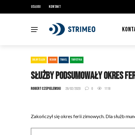
Usługi
Kontakt
KONT
DOLNY ŚLĄSK
REGION
TRAVEL
TURYSTYKA
Służby podsumowały okres fer
Robert Czepielewski
26/02/2020
0
1118
Zakończył się okres ferii zimowych. Dla służb mun