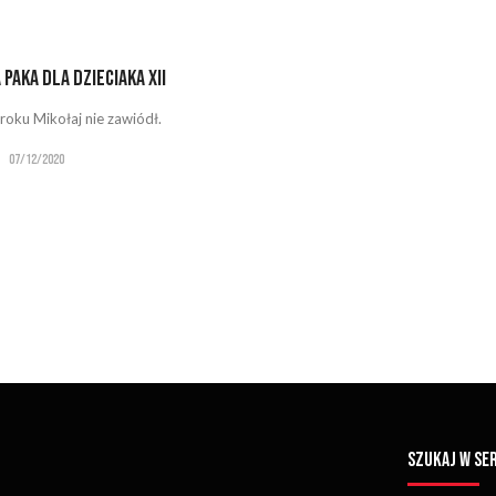
 Paka dla Dzieciaka XII
 roku Mikołaj nie zawiódł.
07/12/2020
SZUKAJ W SE