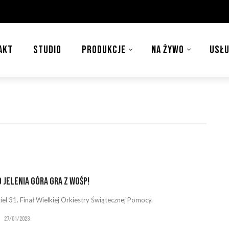
AKT
STUDIO
PRODUKCJE
NA ŻYWO
USŁU
 Jelenia Góra gra z WOŚP!
iel 31. Finał Wielkiej Orkiestry Świątecznej Pomocy.
27/01/2023