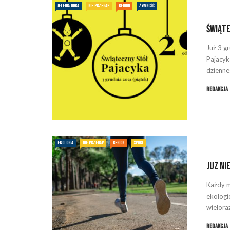
JELENIA GÓRA
NIE PRZEGAP
REGION
ŻYWNOŚĆ
Świąte
Już 3 g
Pajacyk
dzienneg
Redakcja
EKOLOGIA
NIE PRZEGAP
REGION
SPORT
Juz ni
Każdy m
ekologi
wielora
Redakcja