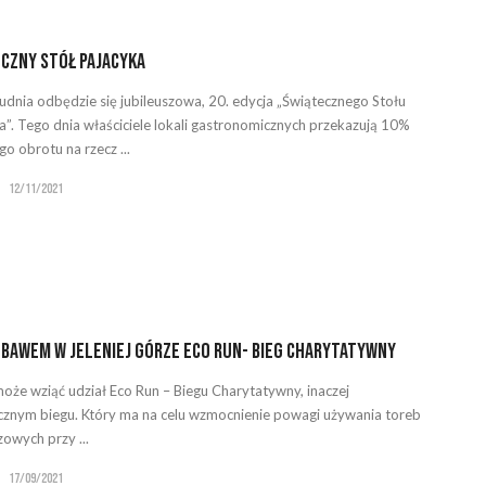
czny Stół Pajacyka
rudnia odbędzie się jubileuszowa, 20. edycja „Świątecznego Stołu
a”. Tego dnia właściciele lokali gastronomicznych przekazują 10%
o obrotu na rzecz ...
12/11/2021
ebawem w Jeleniej Górze Eco Run- Bieg Charytatywny
oże wziąć udział Eco Run – Biegu Charytatywny, inaczej
cznym biegu. Który ma na celu wzmocnienie powagi używania toreb
zowych przy ...
17/09/2021