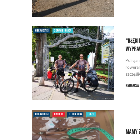
CIEKAWOSTKI
ZDROWIE I URODA
“Błęki
wypra
Policjan
roweram
szczęśli
Redakcja
CIEKAWOSTKI
COVID-19
JELENIA GÓRA
LUDZIE
Mamy z