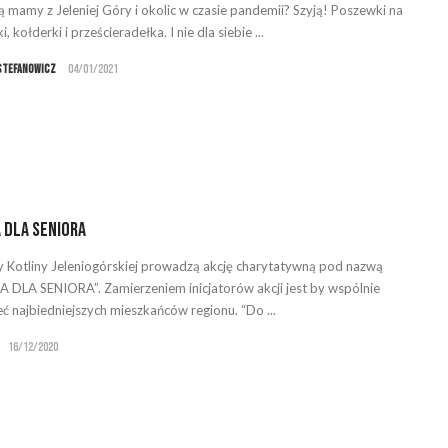
ą mamy z Jeleniej Góry i okolic w czasie pandemii? Szyją! Poszewki na
, kołderki i prześcieradełka. I nie dla siebie ...
Stefanowicz
04/01/2021
 dla Seniora
y Kotliny Jeleniogórskiej prowadzą akcję charytatywną pod nazwą
 DLA SENIORA”. Zamierzeniem inicjatorów akcji jest by wspólnie
ć najbiedniejszych mieszkańców regionu. “Do ...
16/12/2020