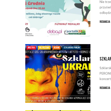
Nie trz
przyświ
odbędzie
Redakcja
MUZYKA
NIE PRZEGAP
REGION
SZKLARSKA PORĘBA
Szklar
Szklars
PERONIE
koncert 
Redakcja