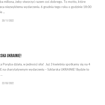
eba miliona, żeby stworzyć razem coś dobrego. To motto, które
eca niezwykłemu wydarzeniu. 6 grudnia tego roku o godzinie 18:00
 ...
20/11/2022
ska UKRAINIE!
ka Poręba działa, w jedności siła! Już 3 kwietnia spotkamy się na 4
 na charytatywnym wydarzeniu – Szklarska UKRAINIE! Będzie to
...
22/03/2022