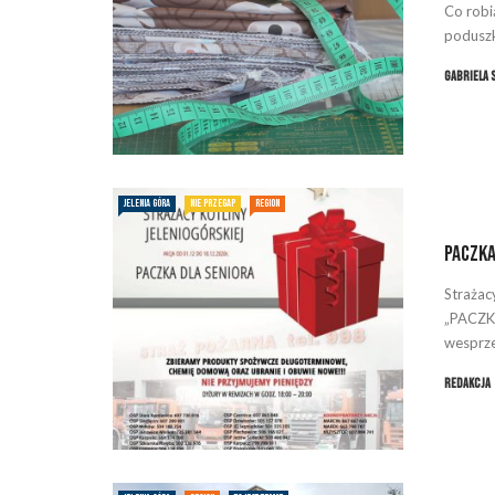
Co robi
poduszki
Gabriela 
JELENIA GÓRA
NIE PRZEGAP
REGION
Paczka
Strażac
„PACZKA
wesprze
Redakcja