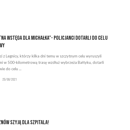
tna Wstęga dla Michałka”- policjanci dotarli do celu
wy
ci z Legnicy, którzy kilka dni temu w szczytnym celu wyruszyli
i w 500-kilometrową trasę wzdłuż wybrzeża Bałtyku, dotarli
wie do celu ...
25/08/2021
nów szyją dla szpitala!