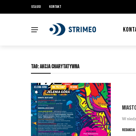
Usługi
Kontakt
KONT
TAG:
AKCJA CHARYTATYWNA
JELENIA GÓRA
NIE PRZEGAP
REGION
Miasto
W niedz
Redakcja