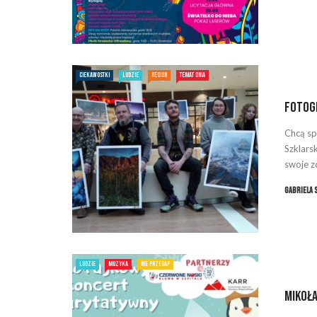
CIEKAWOSTKI
LUDZIE
REGION
TEMAT DNIA
Fotog
Chcą sp
Szklars
swoje zd
Gabriela 
LUDZIE
MUZYKA
NIE PRZEGAP
Mikoł