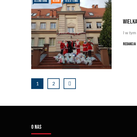
JELENIA GÓRA
REGION
TO JEST TEMAT
Wielka
I w tym
Redakcja
1
2
O NAS