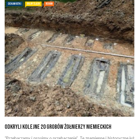
CIEKAWOSTKI
DOLNY ŚLĄSK
REGION
Odkryli kolejne 20 grobów żołnierzy niemieckich
“Przebaczamy i prosimy o przebaczenie”. Te znamienne i historyczne już