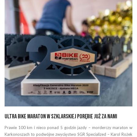
Ultra Bike Maraton w Szklarskiej Porębie już za nami
Prawie 100 km i nieco ponad 5 godzin jazdy – morderczy maraton w
Karkonoszach to podwójne zwycięstwo SGR Specialized – Karol Rożek