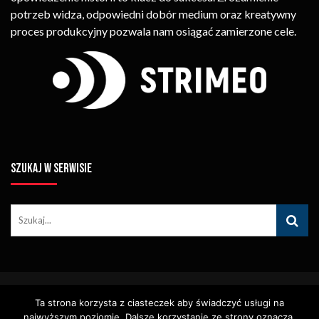
potrzeb widza, odpowiedni dobór medium oraz kreatywny
proces produkcyjny pozwala nam osiągać zamierzone cele.
SZUKAJ W SERWISIE
© Copyright STRIMEO. All Rights Reserved. Kopiowanie Treści (w
Ta strona korzysta z ciasteczek aby świadczyć usługi na
Tym Zdjęć, Materiałów Wideo) Bez Pisemnego Zezwolenia
Zabronione.
najwyższym poziomie. Dalsze korzystanie ze strony oznacza,