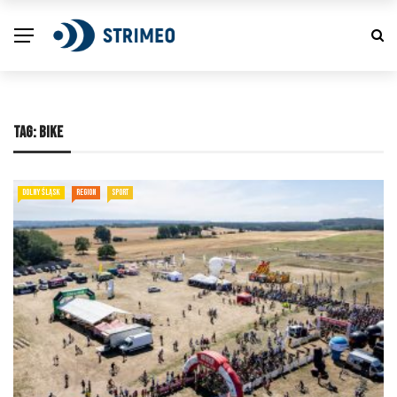
TAG:
BIKE
DOLNY ŚLĄSK
REGION
SPORT