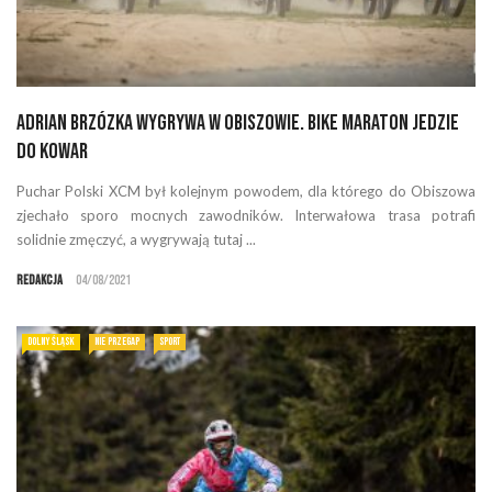
Adrian Brzózka wygrywa w Obiszowie. Bike Maraton jedzie
do Kowar
Puchar Polski XCM był kolejnym powodem, dla którego do Obiszowa
zjechało sporo mocnych zawodników. Interwałowa trasa potrafi
solidnie zmęczyć, a wygrywają tutaj ...
Redakcja
04/08/2021
DOLNY ŚLĄSK
NIE PRZEGAP
SPORT