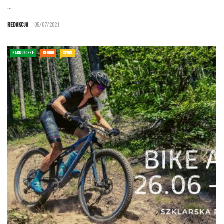
...
Redakcja
05/07/2021
KARKONOSZE
REGION
SPORT