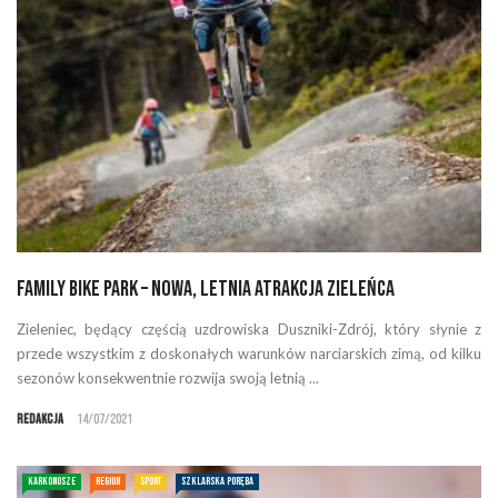
Family Bike Park – nowa, letnia atrakcja Zieleńca
Zieleniec, będący częścią uzdrowiska Duszniki-Zdrój, który słynie z
przede wszystkim z doskonałych warunków narciarskich zimą, od kilku
sezonów konsekwentnie rozwija swoją letnią ...
Redakcja
14/07/2021
KARKONOSZE
REGION
SPORT
SZKLARSKA PORĘBA