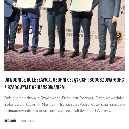
Obwodnice Bolesławca, Obornik Śląskich i Boguszowa-Gorc
z rządowym dofinansowaniem
Dzięki pieniądzom z Rządowego Funduszu Rozwoju Dróg obwodnice
Bolesławca, Obornik Śląskich i Boguszowa-Gorc otrzymają rządowe
dofinansowanie. Stosowne umowy podpisali dziś Rafał Weber ...
Redakcja
08/09/2022