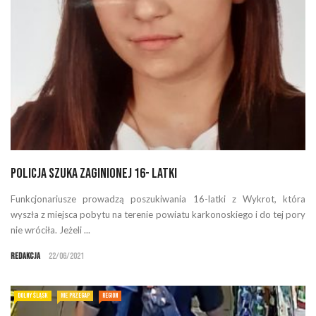
Policja szuka zaginionej 16- latki
Funkcjonariusze prowadzą poszukiwania 16-latki z Wykrot, która
wyszła z miejsca pobytu na terenie powiatu karkonoskiego i do tej pory
nie wróciła. Jeżeli ...
Redakcja
22/06/2021
DOLNY ŚLĄSK
NIE PRZEGAP
REGION