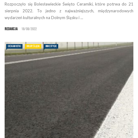
Rozpoczęło się Bolesławieckie Święto Ceramiki, które potrwa do 21
sierpnia 2022. To jedno z najważniejszych, międzynarodowych
wydarzeń kulturalnych na Dolnym Śląsku i ...
Redakcja
18/08/2022
CIEKAWOSTKI
DOLNY ŚLĄSK
INWESTYCJE