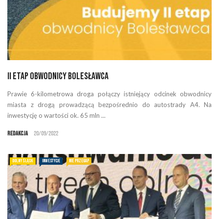
II etap obwodnicy Bolesławca
Prawie 6-kilometrowa droga połączy istniejący odcinek obwodnicy
miasta z drogą prowadzącą bezpośrednio do autostrady A4. Na
inwestycję o wartości ok. 65 mln ...
Redakcja
20/09/2022
DOLNY ŚLĄSK
INWESTYCJE
NIE PRZEGAP