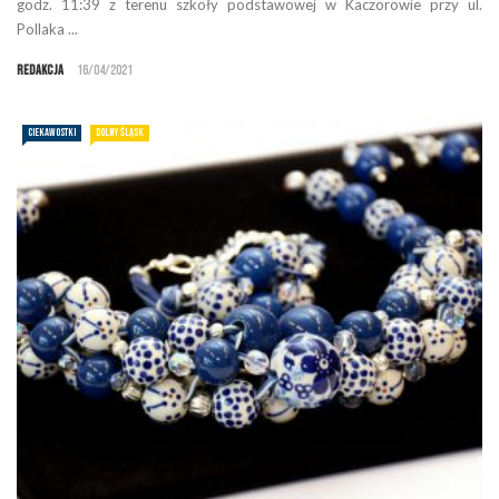
godz. 11:39 z terenu szkoły podstawowej w Kaczorowie przy ul.
Pollaka ...
Redakcja
16/04/2021
CIEKAWOSTKI
DOLNY ŚLĄSK