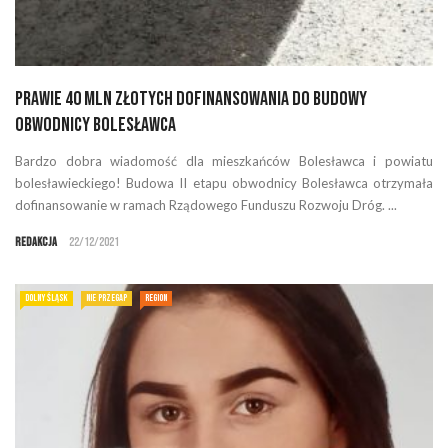
Prawie 40 mln złotych dofinansowania do budowy
obwodnicy Bolesławca
Bardzo dobra wiadomość dla mieszkańców Bolesławca i powiatu
bolesławieckiego! Budowa II etapu obwodnicy Bolesławca otrzymała
dofinansowanie w ramach Rządowego Funduszu Rozwoju Dróg. ...
Redakcja
22/12/2021
DOLNY ŚLĄSK
NIE PRZEGAP
REGION