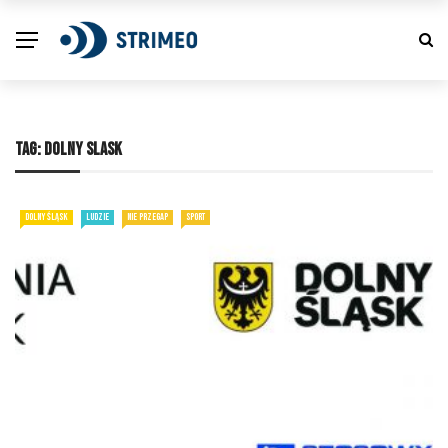
TAG:
DOLNY SLASK
DOLNY ŚLĄSK
LUDZIE
NIE PRZEGAP
SPORT