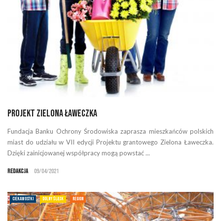
Projekt Zielona Ławeczka
Fundacja Banku Ochrony Środowiska zaprasza mieszkańców polskich
miast do udziału w VII edycji Projektu grantowego Zielona Ławeczka.
Dzięki zainicjowanej współpracy mogą powstać ...
Redakcja
09/04/2021
CIEKAWOSTKI
DOLNY ŚLĄSK
REGION