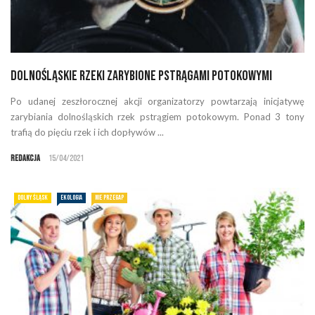
Dolnośląskie rzeki zarybione pstrągami potokowymi
Po udanej zeszłorocznej akcji organizatorzy powtarzają inicjatywę
zarybiania dolnośląskich rzek pstrągiem potokowym. Ponad 3 tony
trafią do pięciu rzek i ich dopływów ...
Redakcja
15/04/2021
DOLNY ŚLĄSK
EKOLOGIA
NIE PRZEGAP