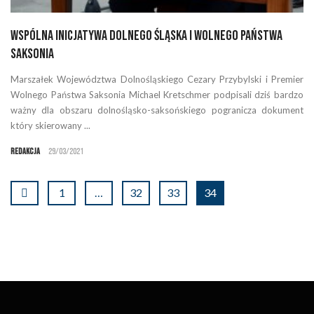
Wspólna inicjatywa Dolnego Śląska i Wolnego Państwa
Saksonia
Marszałek Województwa Dolnośląskiego Cezary Przybylski i Premier
Wolnego Państwa Saksonia Michael Kretschmer podpisali dziś bardzo
ważny dla obszaru dolnośląsko-saksońskiego pogranicza dokument
który skierowany ...
Redakcja
29/03/2021
1
…
32
33
34