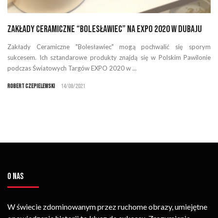
Zakłady Ceramiczne “Bolesławiec” na EXPO 2020 w Dubaju
Zakłady Ceramiczne "Bolesławiec" mogą pochwalić się sporym
sukcesem. Ich sztandarowe produkty znajdą się w Polskim Pawilonie
podczas Światowych Targów EXPO 2020 w ...
Robert Czepielewski
14/08/2021
O NAS
W świecie zdominowanym przez ruchome obrazy, umiejętne