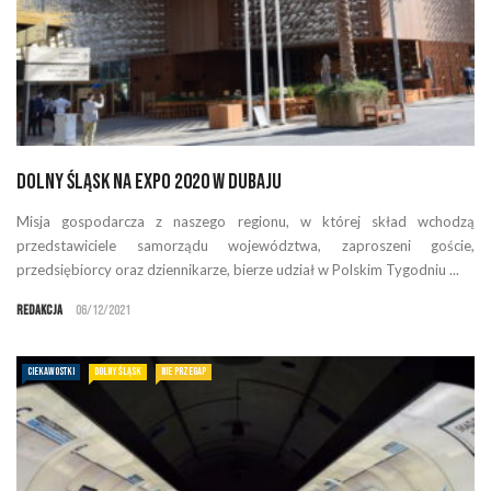
Dolny Śląsk na EXPO 2020 w Dubaju
Misja gospodarcza z naszego regionu, w której skład wchodzą
przedstawiciele samorządu województwa, zaproszeni goście,
przedsiębiorcy oraz dziennikarze, bierze udział w Polskim Tygodniu ...
Redakcja
06/12/2021
CIEKAWOSTKI
DOLNY ŚLĄSK
NIE PRZEGAP