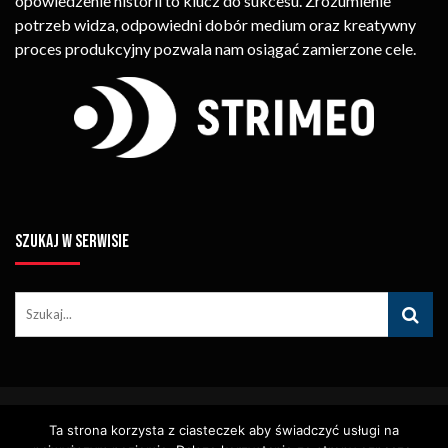
opowiedzenie historii to klucz do sukcesu. Zrozumienie
potrzeb widza, odpowiedni dobór medium oraz kreatywny
proces produkcyjny pozwala nam osiągać zamierzone cele.
SZUKAJ W SERWISIE
© Copyright STRIMEO. All Rights Reserved. Kopiowanie Treści (w
Ta strona korzysta z ciasteczek aby świadczyć usługi na
Tym Zdjęć, Materiałów Wideo) Bez Pisemnego Zezwolenia