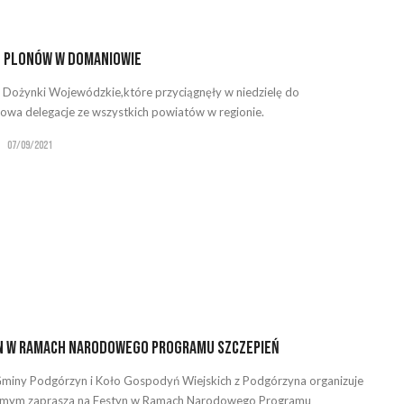
o Plonów w Domaniowie
 Dożynki Wojewódzkie,które przyciągnęły w niedzielę do
wa delegacje ze wszystkich powiatów w regionie.
07/09/2021
n w Ramach Narodowego Programu Szczepień
miny Podgórzyn i Koło Gospodyń Wiejskich z Podgórzyna organizuje
samym zaprasza na Festyn w Ramach Narodowego Programu