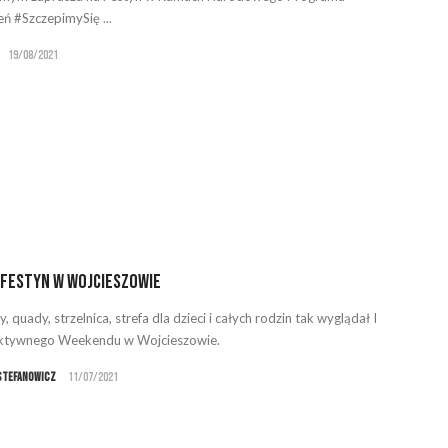
eń #SzczepimySię ...
19/08/2021
festyn w Wojcieszowie
, quady, strzelnica, strefa dla dzieci i całych rodzin tak wyglądał I
Aktywnego Weekendu w Wojcieszowie.
Stefanowicz
11/07/2021