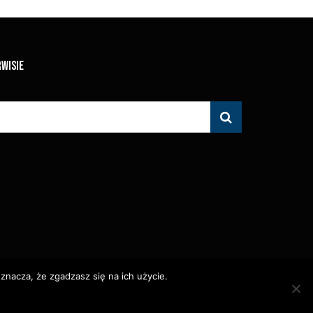
RWISIE
znacza, że zgadzasz się na ich użycie.
 Zabronione.
olityka Prywatności
Polityka Wydawnicza
Kontakt