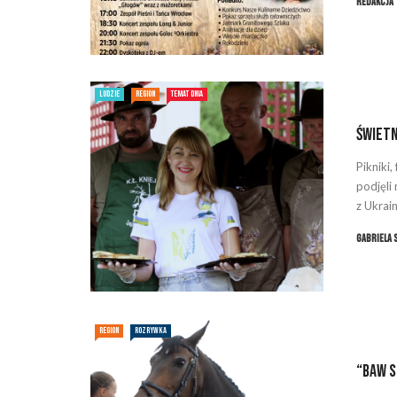
Redakcja
LUDZIE
REGION
TEMAT DNIA
Świetn
Pikniki,
podjęli
z Ukrain
Gabriela 
REGION
ROZRYWKA
“Baw s