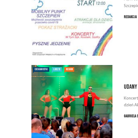
Szczepi
Redakcja
CIEKAWOSTKI
LUDZIE
REGION
Udany 
Koncerty
dzień 
Gabriela 