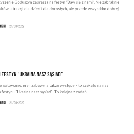
yszenie Goduszyn zaprasza na festyn “Baw się z nami”. Nie zabraknie
ków, atrakcji dla dzieci i dla dorosłych, ale przede wszystkim dobrej
oński
21/08/2022
 i festyn “Ukraina nasz sąsiad”
 gotowanie, gry i zabawy, a także występy - to czekało na nas
festynu "Ukraina nasz sąsiad". To kolejne z zadań ...
oński
21/06/2022