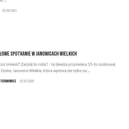
02/06/2021
owe spotkanie w Janowicach Wielkich
coś zmienić? Zacznij to robić! - ta dewiza przyświeca 15-to osobowej
z Gminy Janowice Wielkie, która wpływa nie tylko na ...
Stefanowicz
22/07/2020