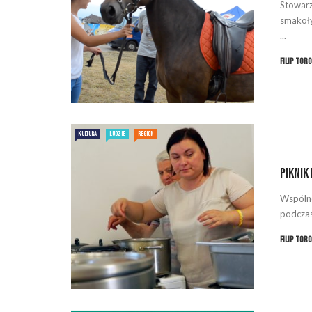
Stowarz
smakoły
...
Filip Tor
KULTURA
LUDZIE
REGION
Piknik
Wspólne
podczas 
Filip Tor