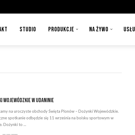
AKT
STUDIO
PRODUKCJE
NA ŻYWO
USŁU
i Wojewódzkie w Udaninie
amy na uroczyste obchody Święta Plonów – Dożynki Wojewódzkie.
zne spotkanie odbędzie się 11 września na boisku sportowym w
. Dożynki to ...