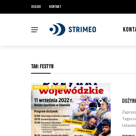
Usługi
Kontakt
KONT
TAG:
FESTYN
DOLNY ŚLĄSK
NIE PRZEGAP
Dożynk
Zaprasz
Tegoroc
Udaninie