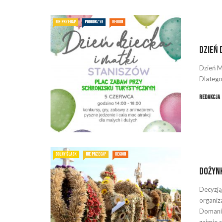
NIE PRZEGAP
PODGÓRZYN
REGION
Dzień 
Dzień M
Dlatego
Redakcja
DOLNY ŚLĄSK
NIE PRZEGAP
REGION
Dożynk
Decyzj
organiz
Domani
zajmie si