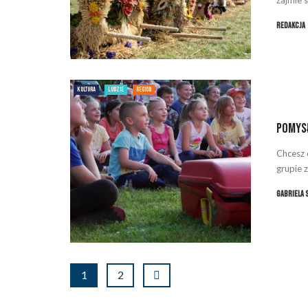
Redakcja
KULTURA
LUDZIE
REGION
Pomysł
Chcesz 
grupie 
Gabriela 
1
2