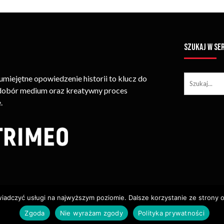
SZUKAJ W SE
iejętne opowiedzenie historii to klucz do
 dobór medium oraz kreatywny proces
.
wiadczyć usługi na najwyższym poziomie. Dalsze korzystanie ze strony o
ie Treści (w Tym Zdjęć, Materiałów Wideo) Bez Pisemnego Zezwolenia
Zgoda
Nie wyrażam zgody
Polityka prywatności
Usługi
Identyfikacja Wizualna – Logotypy
Polityka Cookies
P