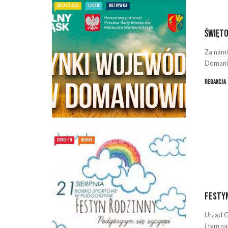
DOLNY ŚLĄSK
LUDZIE
ROZRYWKA
Święt
Za nami
Domanio
Redakcja
COVID-19
REGION
Festy
Urząd G
i tym 