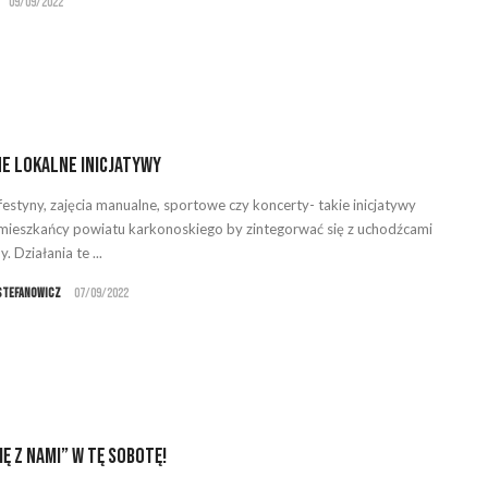
09/09/2022
e lokalne inicjatywy
 festyny, zajęcia manualne, sportowe czy koncerty- takie inicjatywy
 mieszkańcy powiatu karkonoskiego by zintegorwać się z uchodźcami
y. Działania te ...
Stefanowicz
07/09/2022
ię z nami” w tę sobotę!