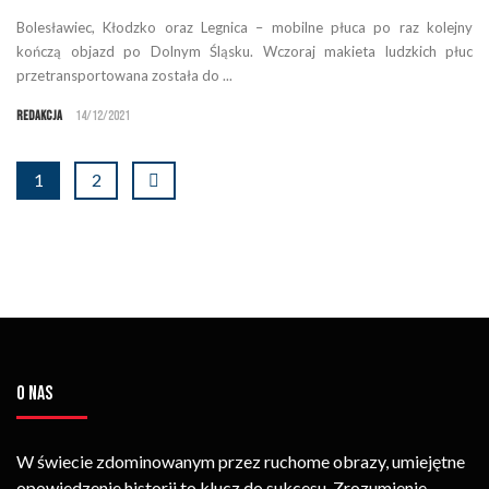
Bolesławiec, Kłodzko oraz Legnica – mobilne płuca po raz kolejny
kończą objazd po Dolnym Śląsku. Wczoraj makieta ludzkich płuc
przetransportowana została do ...
Redakcja
14/12/2021
1
2
O NAS
W świecie zdominowanym przez ruchome obrazy, umiejętne
opowiedzenie historii to klucz do sukcesu. Zrozumienie