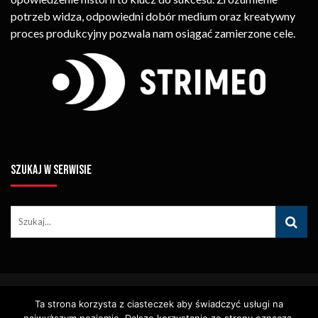
potrzeb widza, odpowiedni dobór medium oraz kreatywny
proces produkcyjny pozwala nam osiągać zamierzone cele.
SZUKAJ W SERWISIE
© Copyright STRIMEO. All Rights Reserved. Kopiowanie Treści (w
Ta strona korzysta z ciasteczek aby świadczyć usługi na
Tym Zdjęć, Materiałów Wideo) Bez Pisemnego Zezwolenia
Zabronione.