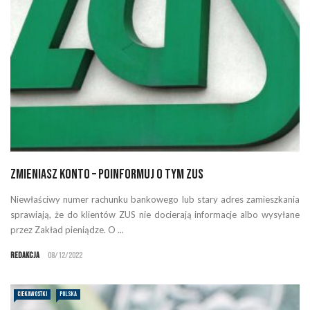
Zmieniasz konto – poinformuj o tym ZUS
Niewłaściwy numer rachunku bankowego lub stary adres zamieszkania
sprawiają, że do klientów ZUS nie docierają informacje albo wysyłane
przez Zakład pieniądze. O ...
Redakcja
08/12/2022
CIEKAWOSTKI
POLSKA