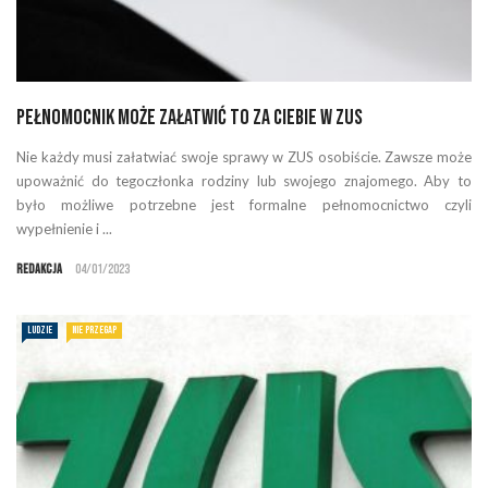
Pełnomocnik może załatwić to za Ciebie w ZUS
Nie każdy musi załatwiać swoje sprawy w ZUS osobiście. Zawsze może
upoważnić do tegoczłonka rodziny lub swojego znajomego. Aby to
było możliwe potrzebne jest formalne pełnomocnictwo czyli
wypełnienie i ...
Redakcja
04/01/2023
LUDZIE
NIE PRZEGAP