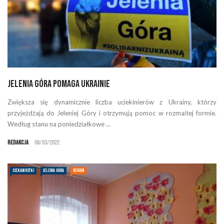
Jelenia Góra pomaga Ukrainie
Zwiększa się dynamicznie liczba uciekinierów z Ukrainy, którzy
przyjeżdżają do Jeleniej Góry i otrzymują pomoc w rozmaitej formie.
Według stanu na poniedziałkowe ...
Redakcja
08/03/2022
CIEKAWOSTKI
JELENIA GÓRA
REGION