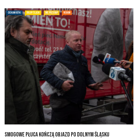
CIEKAWOSTKI
DOLNY ŚLĄSK
NIE PRZEGAP
REGION
Smogowe Płuca kończą objazd po Dolnym Śląsku