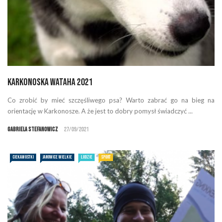
Karkonoska Wataha 2021
Co zrobić by mieć szczęśliwego psa? Warto zabrać go na bieg na
orientację w Karkonosze. A że jest to dobry pomysł świadczyć ...
Gabriela Stefanowicz
27/09/2021
CIEKAWOSTKI
JANOWICE WIELKIE
LUDZIE
SPORT