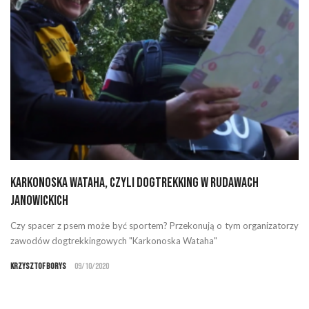
Karkonoska Wataha, czyli dogtrekking w Rudawach
Janowickich
Czy spacer z psem może być sportem? Przekonują o tym organizatorzy
zawodów dogtrekkingowych "Karkonoska Wataha"
Krzysztof Borys
09/10/2020