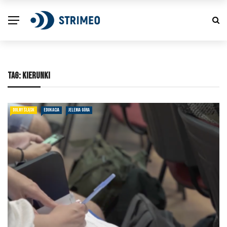
TAG:
KIERUNKI
DOLNY ŚLĄSK
EDUKACJA
JELENIA GÓRA