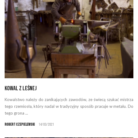
Kowal z Leśnej
Kowalstwo należy do zanikających zawodów, ze świecą szukać mistrza
tego rzemiosła, który nadal w tradycyjny sposób pracuje w metalu. Do
tego grona ...
Robert Czepielewski
14/03/2021