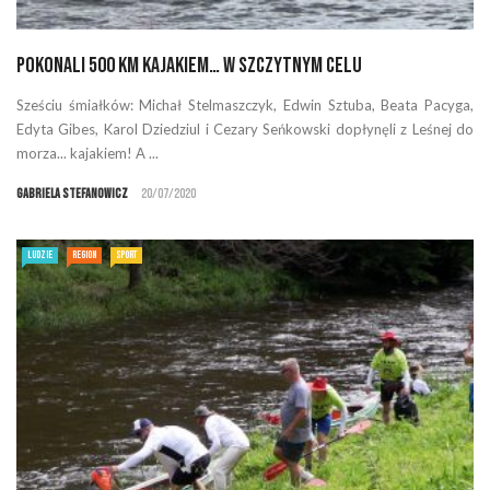
Pokonali 500 km kajakiem… w szczytnym celu
Sześciu śmiałków: Michał Stelmaszczyk, Edwin Sztuba, Beata Pacyga,
Edyta Gibes, Karol Dziedziul i Cezary Seńkowski dopłynęli z Leśnej do
morza... kajakiem! A ...
Gabriela Stefanowicz
20/07/2020
LUDZIE
REGION
SPORT