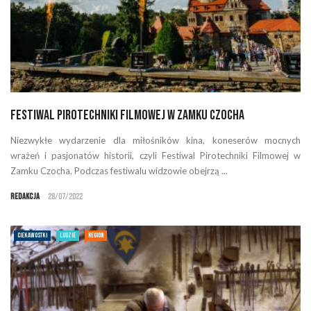
Festiwal Pirotechniki Filmowej w Zamku Czocha
Niezwykłe wydarzenie dla miłośników kina, koneserów mocnych
wrażeń i pasjonatów historii, czyli Festiwal Pirotechniki Filmowej w
Zamku Czocha. Podczas festiwalu widzowie obejrzą ...
Redakcja
28/07/2022
CIEKAWOSTKI
LUDZIE
REGION