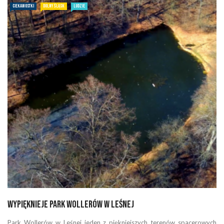
CIEKAWOSTKI
DOLNY ŚLĄSK
LUDZIE
Wypięknieje park Wollerów w Leśnej
Park Wollerów w Leśnej jeden z piękniejszych terenów spacerowych