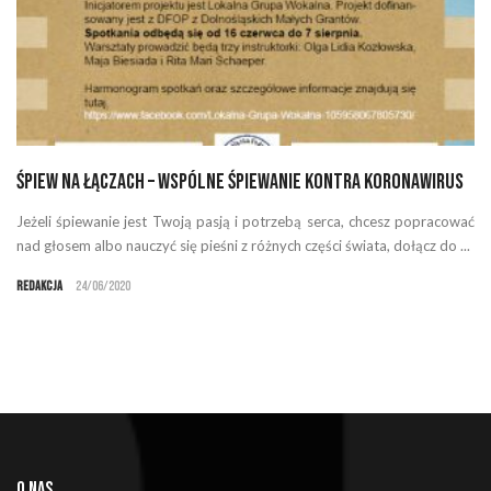
Śpiew na łączach – wspólne śpiewanie kontra koronawirus
Jeżeli śpiewanie jest Twoją pasją i potrzebą serca, chcesz popracować
nad głosem albo nauczyć się pieśni z różnych części świata, dołącz do ...
Redakcja
24/06/2020
O NAS