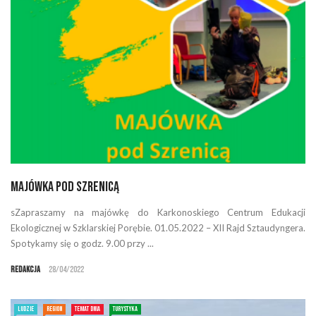
Majówka pod Szrenicą
sZapraszamy na majówkę do Karkonoskiego Centrum Edukacji
Ekologicznej w Szklarskiej Porębie. 01.05.2022 – XII Rajd Sztaudyngera.
Spotykamy się o godz. 9.00 przy ...
Redakcja
28/04/2022
LUDZIE
REGION
TEMAT DNIA
TURYSTYKA