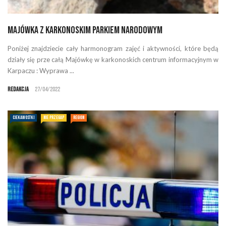
Majówka z Karkonoskim Parkiem Narodowym
Poniżej znajdziecie cały harmonogram zajęć i aktywności, które będą
działy się prze całą Majówkę w karkonoskich centrum informacyjnym w
Karpaczu : Wyprawa ...
Redakcja
27/04/2022
CIEKAWOSTKI
NIE PRZEGAP
REGION