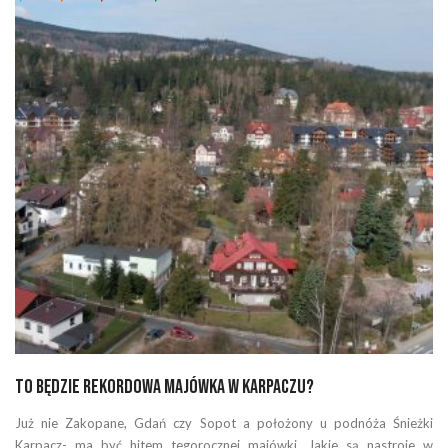
To będzie rekordowa majówka w Karpaczu?
Już nie Zakopane, Gdań czy Sopot a położony u podnóża Śnieżki
Karpacz- ma być hitem tegorocznej majówki. Jakie są nastroje w