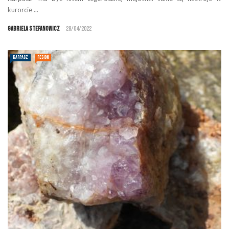
kurorcie ...
Gabriela Stefanowicz
28/04/2022
KARPACZ
REGION