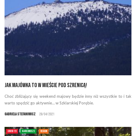
Jak majówka to w mieście pod Szrenicą!
Choć zbliżający się weekend majowy będzie inny niż wszystkie to i tak
warto spędzić go aktywnie… w Szklarskiej Porębie.
Gabriela Stefanowicz
28/04/2021
COVID-19
KARKONOSZE
REGION