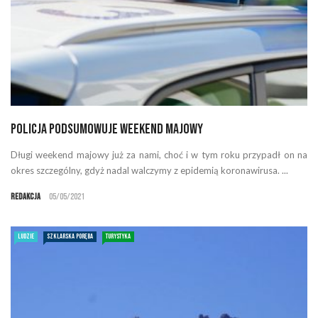
Policja podsumowuje weekend majowy
Długi weekend majowy już za nami, choć i w tym roku przypadł on na
okres szczególny, gdyż nadal walczymy z epidemią koronawirusa. ...
Redakcja
05/05/2021
LUDZIE
SZKLARSKA PORĘBA
TURYSTYKA