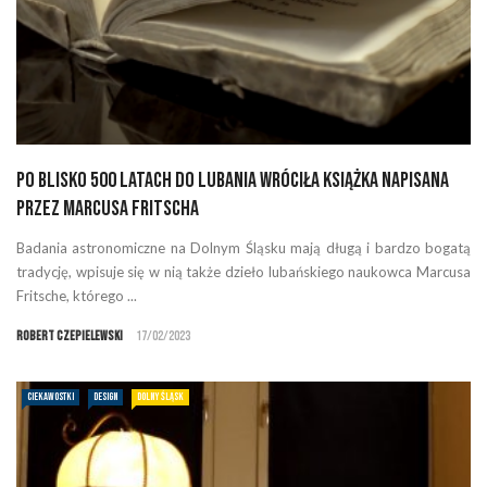
Po blisko 500 latach do Lubania wróciła książka napisana
przez Marcusa Fritscha
Badania astronomiczne na Dolnym Śląsku mają długą i bardzo bogatą
tradycję, wpisuje się w nią także dzieło lubańskiego naukowca Marcusa
Fritsche, którego ...
Robert Czepielewski
17/02/2023
CIEKAWOSTKI
DESIGN
DOLNY ŚLĄSK