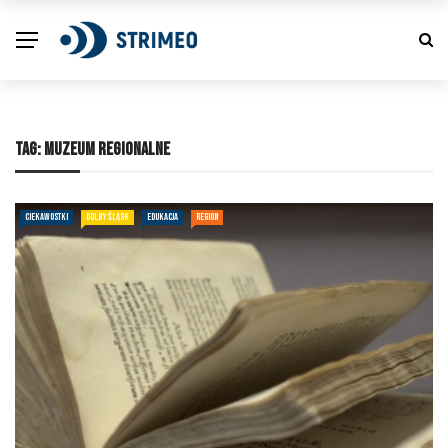
TAG:
MUZEUM REGIONALNE
CIEKAWOSTKI
DOLNY ŚLĄSK
EDUKACJA
REGION