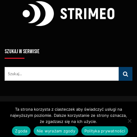
SZUKAJ W SERWISIE
© Copyright STRIMEO. All Rights Reserved. Kopiowanie Treści (w
Ta strona korzysta z ciasteczek aby świadczyć usługi na
Tym Zdjęć, Materiałów Wideo) Bez Pisemnego Zezwolenia
Zabronione.
najwyższym poziomie. Dalsze korzystanie ze strony oznacza,
Usługi
Identyfikacja Wizualna – Logotypy
że zgadzasz się na ich użycie.
Polityka Cookies
Polityka Prywatności
Zgoda
Nie wyrażam zgody
Polityka prywatności
Polityka Wydawnicza
Kontakt