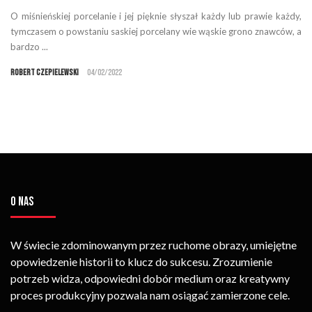
O miśnieńskiej porcelanie i jej pięknie słyszał każdy lub prawie każdy,
tymczasem o powstaniu saskiej porcelany wie wąskie grono znawców, a
bardzo ...
Robert Czepielewski
04/02/2022
O NAS
W świecie zdominowanym przez ruchome obrazy, umiejętne
opowiedzenie historii to klucz do sukcesu. Zrozumienie
potrzeb widza, odpowiedni dobór medium oraz kreatywny
proces produkcyjny pozwala nam osiągać zamierzone cele.