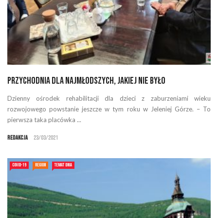
Przychodnia dla najmłodszych, jakiej nie było
Dzienny ośrodek rehabilitacji dla dzieci z zaburzeniami wieku
rozwojowego powstanie jeszcze w tym roku w Jeleniej Górze. – To
pierwsza taka placówka ...
Redakcja
23/03/2021
COVID-19
REGION
TEMAT DNIA