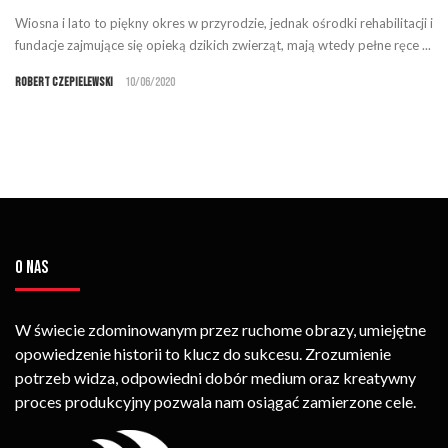
Wiosna i lato to piękny okres w przyrodzie, jednak ośrodki rehabilitacji i
fundacje zajmujące się opieką dzikich zwierząt, mają wtedy pełne ręce ...
Robert Czepielewski
10/06/2020
O NAS
W świecie zdominowanym przez ruchome obrazy, umiejętne
opowiedzenie historii to klucz do sukcesu. Zrozumienie
potrzeb widza, odpowiedni dobór medium oraz kreatywny
proces produkcyjny pozwala nam osiągać zamierzone cele.