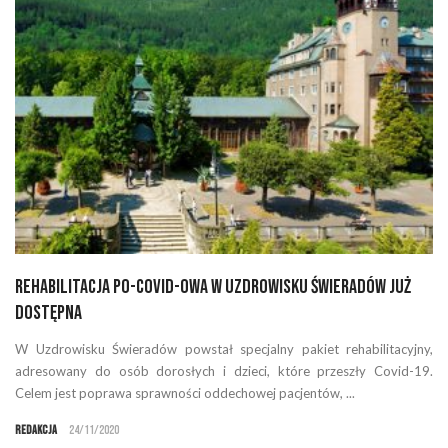
Rehabilitacja po-COVID-owa w Uzdrowisku Świeradów już
dostępna
W Uzdrowisku Świeradów powstał specjalny pakiet rehabilitacyjny,
adresowany do osób dorosłych i dzieci, które przeszły Covid-19.
Celem jest poprawa sprawności oddechowej pacjentów, ...
Redakcja
24/11/2020