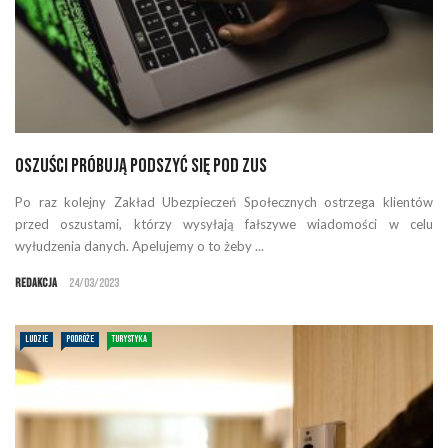
Oszuści próbują podszyć się pod ZUS
Po raz kolejny Zakład Ubezpieczeń Społecznych ostrzega klientów
przed oszustami, którzy wysyłają fałszywe wiadomości w celu
wyłudzenia danych. Apelujemy o to żeby ...
Redakcja
24/03/2023
LUDZIE
PODRÓŻE
TURYSTYKA