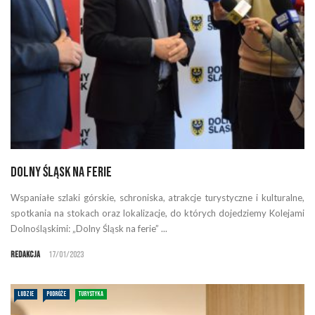
Dolny Śląsk na ferie
Wspaniałe szlaki górskie, schroniska, atrakcje turystyczne i kulturalne,
spotkania na stokach oraz lokalizacje, do których dojedziemy Kolejami
Dolnośląskimi: „Dolny Śląsk na ferie” ...
Redakcja
17/01/2023
LUDZIE
PODRÓŻE
TURYSTYKA