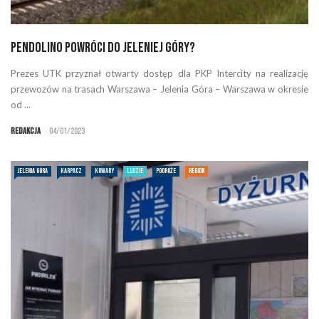
Pendolino powróci do Jeleniej Góry?
Prezes UTK przyznał otwarty dostęp dla PKP Intercity na realizację
przewozów na trasach Warszawa – Jelenia Góra – Warszawa w okresie
od ...
Redakcja
04/01/2023
JELENIA GÓRA
KARPACZ
KOWARY
LUDZIE
PODRÓŻE
REGION