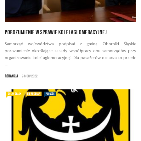
Porozumienie w sprawie kolei aglomeracyjnej
Samorząd województwa podpisał z gminą Oborniki Śląskie
porozumienie określające zasady współpracy obu samorządów przy
organizowaniu kolei aglomeracyjnej. Dla pasażerów oznacza to przede
...
Redakcja
24/08/2022
DOLNY ŚLĄSK
NIE PRZEGAP
PODRÓŻE