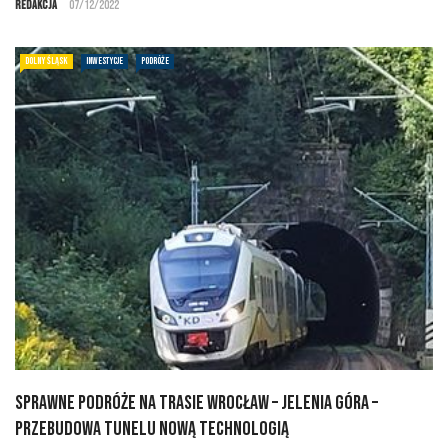
Redakcja
07/12/2022
DOLNY ŚLĄSK
INWESTYCJE
PODRÓŻE
Sprawne podróże na trasie Wrocław – Jelenia Góra –
przebudowa tunelu nową technologią