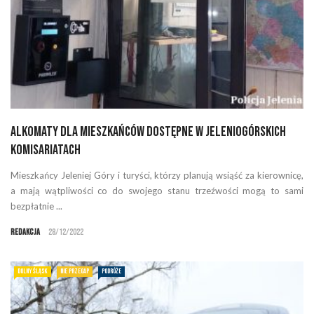
Alkomaty dla mieszkańców dostępne w jeleniogórskich
komisariatach
Mieszkańcy Jeleniej Góry i turyści, którzy planują wsiąść za kierownicę,
a mają wątpliwości co do swojego stanu trzeźwości mogą to sami
bezpłatnie ...
Redakcja
28/12/2022
DOLNY ŚLĄSK
NIE PRZEGAP
PODRÓŻE