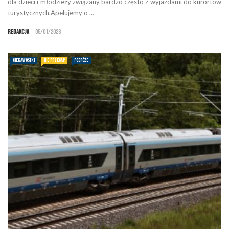
dla dzieci i młodzieży związany bardzo często z wyjazdami do kurortów
turystycznych.Apelujemy o ...
Redakcja
05/01/2023
CIEKAWOSTKI
NIE PRZEGAP
PODRÓŻE