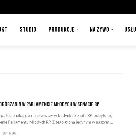
AKT
STUDIO
PRODUKCJE
NA ŻYWO
USŁU
ogórzanin w Parlamencie Młodych w Senacie RP
 października, po raz pierwszy w budynku Senatu RP, odbyło się
enie Parlamentu Młodych RP. Z tego grona jedynym w naszym ...
26/11/2021