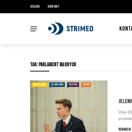
Usługi
Kontakt
KONT
TAG:
PARLAMENT MŁODYCH
DOLNY ŚLĄSK
JELENIA GÓRA
POLITYKA
REGION
Jeleni
Dnia 20
posiedz
Redakcja