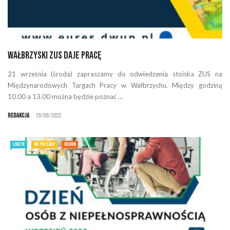
Wałbrzyski ZUS daje pracę
21 września (środa) zapraszamy do odwiedzenia stoiska ZUS na
Międzynarodowych Targach Pracy w Wałbrzychu. Między godziną
10.00 a 13.00 można będzie poznać ...
Redakcja
19/09/2022
LUDZIE
NIE PRZEGAP
REGION