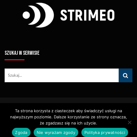
SZUKAJ W SERWISIE
© Copyright STRIMEO. All Rights Reserved. Kopiowanie Treści (w
Ta strona korzysta z ciasteczek aby świadczyć usługi na
Tym Zdjęć, Materiałów Wideo) Bez Pisemnego Zezwolenia
najwyższym poziomie. Dalsze korzystanie ze strony oznacza,
Zabronione.
Usługi
Identyfikacja Wizualna – Logotypy
że zgadzasz się na ich użycie.
Polityka Cookies
Polityka Prywatności
Zgoda
Nie wyrażam zgody
Polityka prywatności
Polityka Wydawnicza
Kontakt