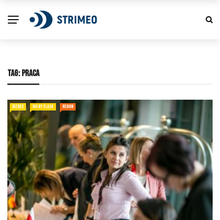
TAG:
PRACA
BIZNES
DOLNY ŚLĄSK
REGION