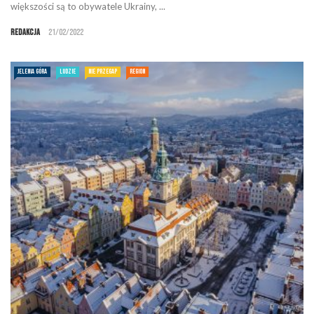
większości są to obywatele Ukrainy, ...
Redakcja
21/02/2022
JELENIA GÓRA
LUDZIE
NIE PRZEGAP
REGION