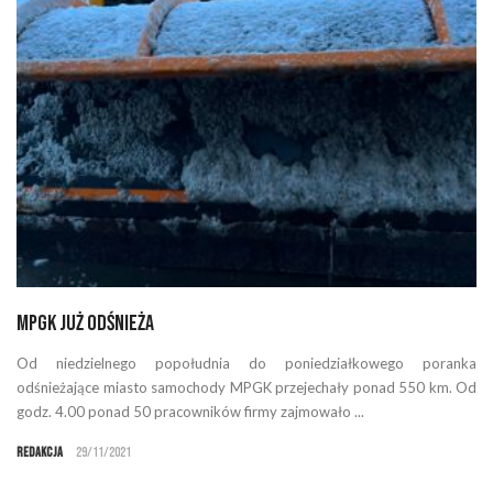
MPGK już odśnieża
Od niedzielnego popołudnia do poniedziałkowego poranka
odśnieżające miasto samochody MPGK przejechały ponad 550 km. Od
godz. 4.00 ponad 50 pracowników firmy zajmowało ...
Redakcja
29/11/2021