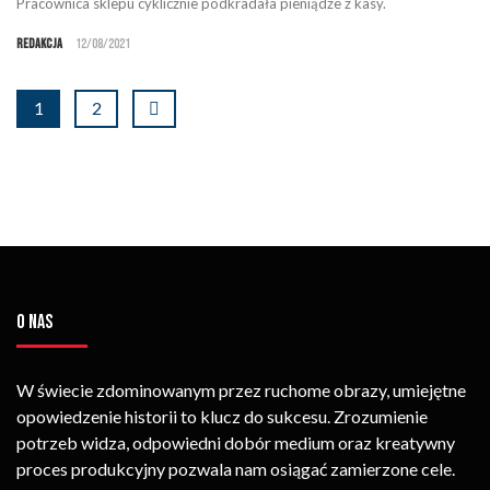
Pracownica sklepu cyklicznie podkradała pieniądze z kasy.
Redakcja
12/08/2021
1
2
O NAS
W świecie zdominowanym przez ruchome obrazy, umiejętne
opowiedzenie historii to klucz do sukcesu. Zrozumienie
potrzeb widza, odpowiedni dobór medium oraz kreatywny
proces produkcyjny pozwala nam osiągać zamierzone cele.