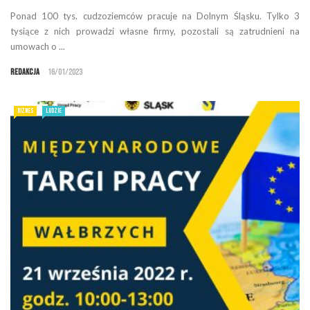
Ponad 100 tys. cudzoziemców pracuje na Dolnym Śląsku. Tylko 3
tysiące z nich prowadzi własne firmy, pozostali są zatrudnieni na
umowach o ...
Redakcja
16/01/2023
BIZNES
LUDZIE