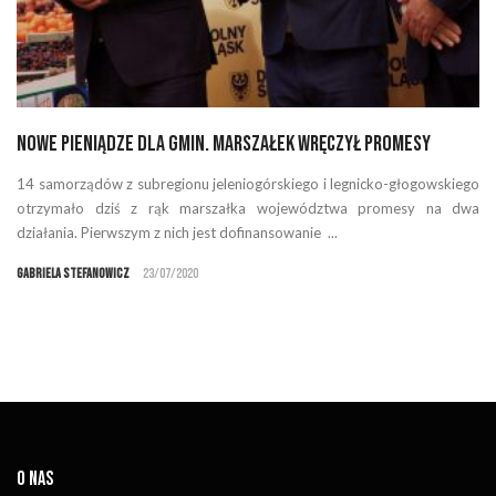
Nowe pieniądze dla gmin. Marszałek wręczył promesy
14 samorządów z subregionu jeleniogórskiego i legnicko-głogowskiego
otrzymało dziś z rąk marszałka województwa promesy na dwa
działania. Pierwszym z nich jest dofinansowanie ...
Gabriela Stefanowicz
23/07/2020
O NAS