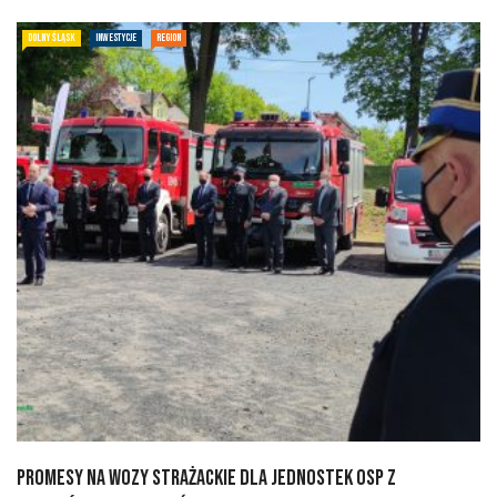
DOLNY ŚLĄSK
INWESTYCJE
REGION
Promesy na wozy strażackie dla jednostek OSP z