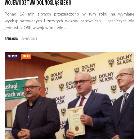
województwa dolnośląskiego
Ponad 16 mln złotych przeznaczono w tym roku na wymianę
wyeksploatowanych i zużytych wozów ratowniczo – gaśniczych dla
jednostek OSP w województwie ...
Redakcja
02/06/2021
POLITYKA
REGION