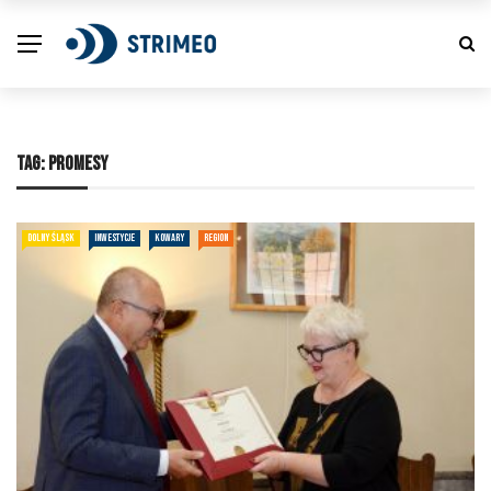
TAG:
PROMESY
DOLNY ŚLĄSK
INWESTYCJE
KOWARY
REGION