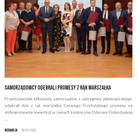
Samorządowcy odebrali promesy z rąk marszałka
Przedstawiciele kilkunastu samorządów z subregionu jeleniogórskiego
odebrali dziś z rąk marszałka Cezarego Przybylskiego promesy na
dofinansowanie inwestycji w ramach konkursów Odnowa Dolnośląskiej
...
Redakcja
26/07/2021