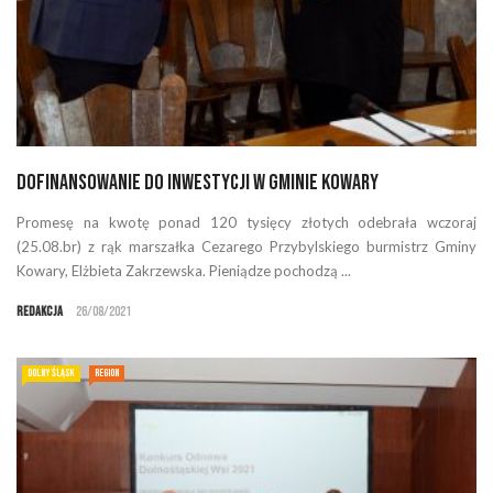
Dofinansowanie do inwestycji w Gminie Kowary
Promesę na kwotę ponad 120 tysięcy złotych odebrała wczoraj
(25.08.br) z rąk marszałka Cezarego Przybylskiego burmistrz Gminy
Kowary, Elżbieta Zakrzewska. Pieniądze pochodzą ...
Redakcja
26/08/2021
DOLNY ŚLĄSK
REGION