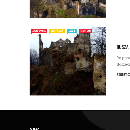
ARCHITEKTURA
DOLNY ŚLĄSK
LUDZIE
TEMAT DNIA
Rusza 
Po pona
doczeka
Robert C