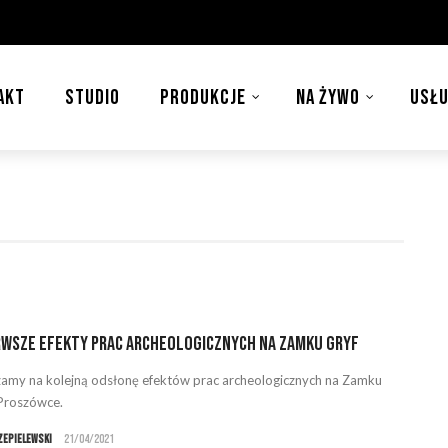
AKT
STUDIO
PRODUKCJE
NA ŻYWO
USŁU
rwsze efekty prac archeologicznych na Zamku Gryf
amy na kolejną odsłonę efektów prac archeologicznych na Zamku
Proszówce.
zepielewski
21/04/2021