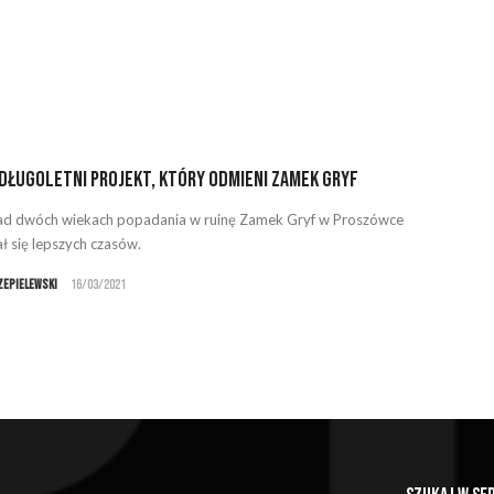
długoletni projekt, który odmieni Zamek Gryf
d dwóch wiekach popadania w ruinę Zamek Gryf w Proszówce
ł się lepszych czasów.
zepielewski
16/03/2021