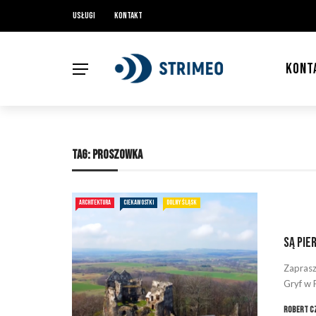
Usługi
Kontakt
KONT
TAG:
PROSZOWKA
ARCHITEKTURA
CIEKAWOSTKI
DOLNY ŚLĄSK
Są pie
Zaprasz
Gryf w 
Robert C