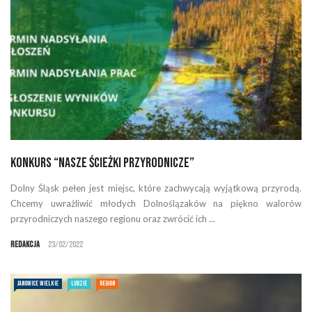
Konkurs “Nasze Ścieżki Przyrodnicze”
Dolny Śląsk pełen jest miejsc, które zachwycają wyjątkową przyrodą.
Chcemy uwrażliwić młodych Dolnoślązaków na piękno walorów
przyrodniczych naszego regionu oraz zwrócić ich ...
Redakcja
23/02/2022
JANOWICE WIELKIE
LUDZIE
REGION