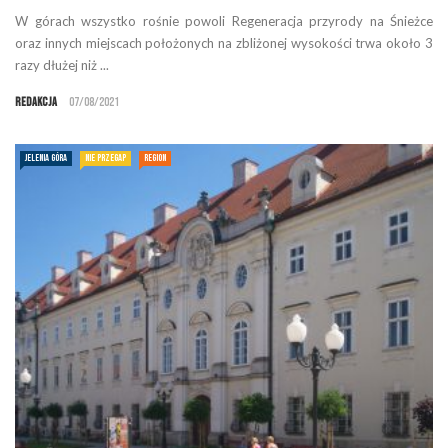
W górach wszystko rośnie powoli Regeneracja przyrody na Śnieżce
oraz innych miejscach położonych na zbliżonej wysokości trwa około 3
razy dłużej niż ...
Redakcja
07/08/2021
JELENIA GÓRA
NIE PRZEGAP
REGION