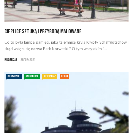
Cieplice sztuką i przyrodą malowane
Co to była lampa pamięci, jaką tajemnicę kryją Krypty Schaffgotschów i
skąd wzięła się nazwa Park Norweski ? O tym wszystkim i ...
Redakcja
29/07/2021
CIEKAWOSTKI
KARKONOSZE
NIE PRZEGAP
REGION