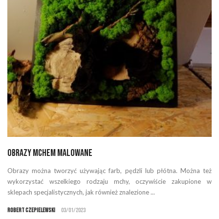
Obrazy mchem malowane
Obrazy można tworzyć używając farb, pędzli lub płótna. Można też
wykorzystać wszelkiego rodzaju mchy, oczywiście zakupione w
sklepach specjalistycznych, jak również znalezione ...
Robert Czepielewski
03/01/2023