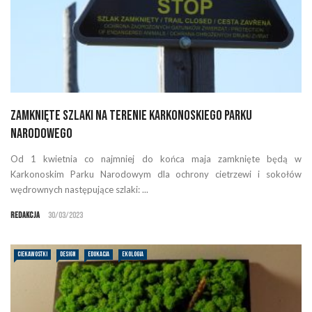
Zamknięte szlaki na terenie Karkonoskiego Parku
Narodowego
Od 1 kwietnia co najmniej do końca maja zamknięte będą w
Karkonoskim Parku Narodowym dla ochrony cietrzewi i sokołów
wędrownych następujące szlaki: ...
Redakcja
30/03/2023
CIEKAWOSTKI
DESIGN
EDUKACJA
EKOLOGIA