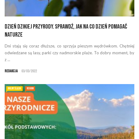
Dzień Dzikiej Przyrody. Sprawdź, jak na co dzień pomagać
naturze
Dni stają się coraz dłuższe, co sprzyja pieszym wędrówkom. Chętniej
odwiedzane są lasy, parki czy nadmorskie plaże. To dobry moment, by
z ...
Redakcja
03/03/2022
DOLNY ŚLĄSK
REGION