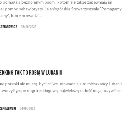
ko pomagają bezdomnym psom i kotom ale także zapewniają im
ie i pomoc behawiorysty. Jeleniogórskie Stowarzyszenie "Pomagamy
amy", które prowadzi ...
Stefanowicz
05/06/2022
kking tak to robią w Lubaniu
lne poranki nie muszą, być leniwe udowadniają to mieszkańcy Lubania,
stworzyli grupę dogrtrekkingową, największą radość mają oczywiście
zepielewski
04/04/2022