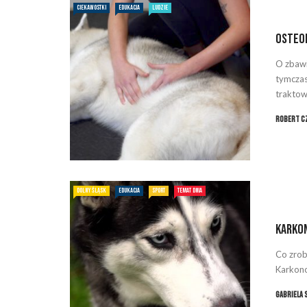
CIEKAWOSTKI
EDUKACJA
LUDZIE
Osteop
O zbawi
tymczas
traktowa
Robert C
DOLNY ŚLĄSK
EDUKACJA
SPORT
TEMAT DNIA
Karko
Co zrob
Karkono
Gabriela 