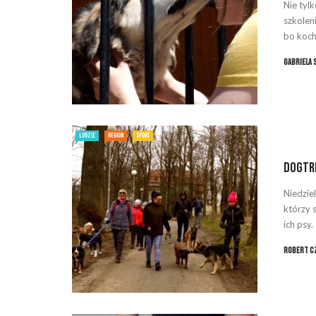
Nie tyl
szkolen
bo koch
Gabriela 
LUDZIE
REGION
SPORT
Dogtre
Niedzie
którzy 
ich psy.
Robert C