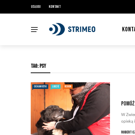
Usługi
Kontakt
KONT
TAG:
PSY
CIEKAWOSTKI
LUDZIE
REGION
Pomóż 
W Zwier
opieką 
Robert C