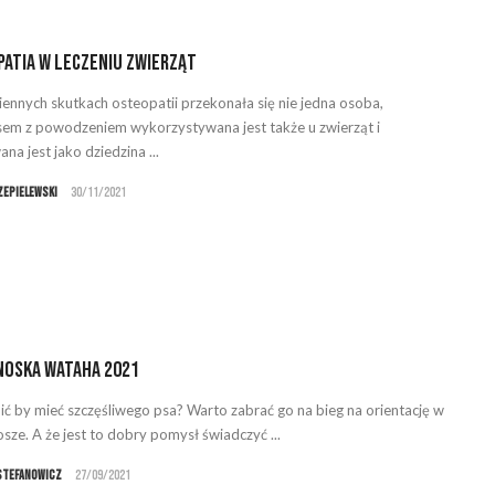
atia w leczeniu zwierząt
ennych skutkach osteopatii przekonała się nie jedna osoba,
em z powodzeniem wykorzystywana jest także u zwierząt i
na jest jako dziedzina ...
zepielewski
30/11/2021
noska Wataha 2021
ić by mieć szczęśliwego psa? Warto zabrać go na bieg na orientację w
sze. A że jest to dobry pomysł świadczyć ...
Stefanowicz
27/09/2021