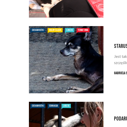
CIEKAWOSTKI
DOLNY ŚLĄSK
LUDZIE
TEMAT DNIA
Staru
Jest ta
szczęśl
Gabriela 
CIEKAWOSTKI
EDUKACJA
LUDZIE
Podaru