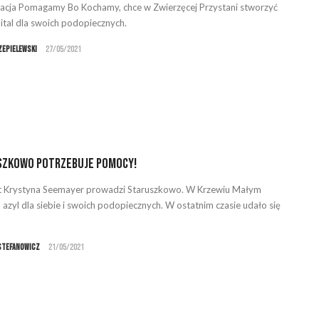
acja Pomagamy Bo Kochamy, chce w Zwierzęcej Przystani stworzyć
pital dla swoich podopiecznych.
zepielewski
27/05/2021
szkowo potrzebuje pomocy!
t Krystyna Seemayer prowadzi Staruszkowo. W Krzewiu Małym
a azyl dla siebie i swoich podopiecznych. W ostatnim czasie udało się
Stefanowicz
21/05/2021