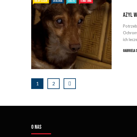
DOLNY ŚLĄSK
EKOLOGIA
LUDZIE
TEMAT DNIA
Azyl w
Potrzeb
Ochrony
ich lecz
Gabriela 
1
2
O NAS