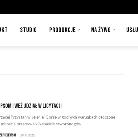
AKT
STUDIO
PRODUKCJE
NA ŻYWO
USŁU
psom i weź udział w licytacji
zęcej Przystań w Jeleniej Górze w godnych warunkach otoczone
i miłością przebywa kilkanaście czworonogów.
zepielewski
30/11/2022