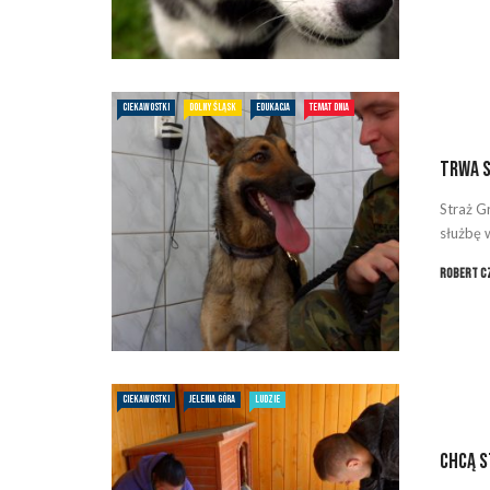
CIEKAWOSTKI
DOLNY ŚLĄSK
EDUKACJA
TEMAT DNIA
Trwa s
Straż G
służbę w
Robert C
CIEKAWOSTKI
JELENIA GÓRA
LUDZIE
Chcą s