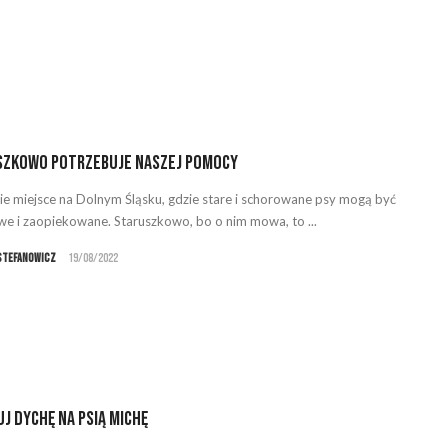
szkowo potrzebuje naszej pomocy
kie miejsce na Dolnym Śląsku, gdzie stare i schorowane psy mogą być
iwe i zaopiekowane. Staruszkowo, bo o nim mowa, to ...
Stefanowicz
19/08/2022
j dychę na psią michę