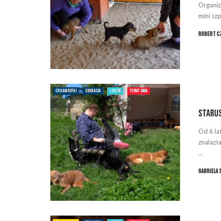
Organiz
mini sz
Robert C
CIEKAWOSTKI
EDUKACJA
LUDZIE
TEMAT DNIA
Staru
Od 6 la
znalazł
...
Gabriela 