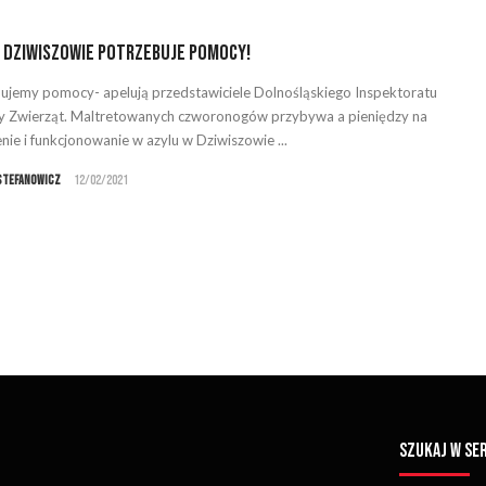
 Dziwiszowie potrzebuje pomocy!
ujemy pomocy- apelują przedstawiciele Dolnośląskiego Inspektoratu
 Zwierząt. Maltretowanych czworonogów przybywa a pieniędzy na
enie i funkcjonowanie w azylu w Dziwiszowie ...
Stefanowicz
12/02/2021
SZUKAJ W SE