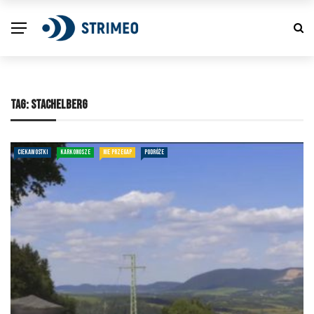
TAG:
STACHELBERG
CIEKAWOSTKI
KARKONOSZE
NIE PRZEGAP
PODRÓŻE