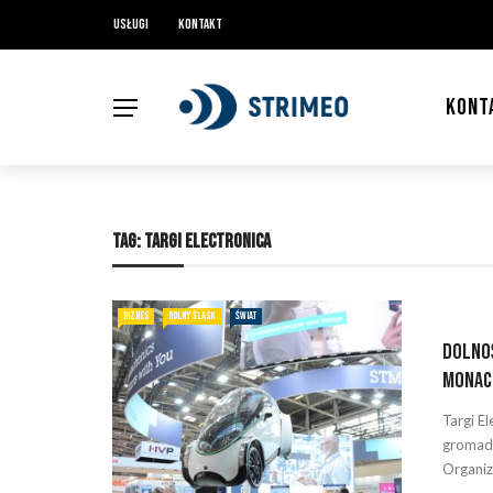
Usługi
Kontakt
KONT
TAG:
TARGI ELECTRONICA
BIZNES
DOLNY ŚLĄSK
ŚWIAT
Dolnoś
Monac
Targi E
gromadz
Organiz