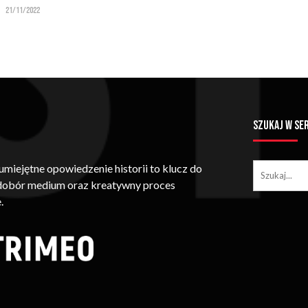
21/11/2022
SZUKAJ W SE
iejętne opowiedzenie historii to klucz do
 dobór medium oraz kreatywny proces
.