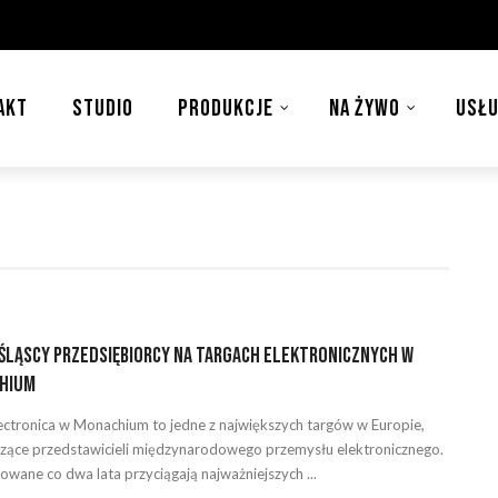
AKT
STUDIO
PRODUKCJE
NA ŻYWO
USŁU
ląscy przedsiębiorcy na targach elektronicznych w
hium
lectronica w Monachium to jedne z największych targów w Europie,
ące przedstawicieli międzynarodowego przemysłu elektronicznego.
owane co dwa lata przyciągają najważniejszych ...