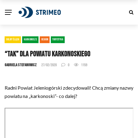
DOLNY ŚLĄSK
KARKONOSZE
REGION
TURYSTYKA
“TAK” dla powiatu karkonoskiego
Gabriela Stefanowicz
27/02/2020
0
1159
Radni Powiat Jeleniogórski zdecydowali! Chcą zmiany nazwy
powiatu na „karkonoski”- co dalej?