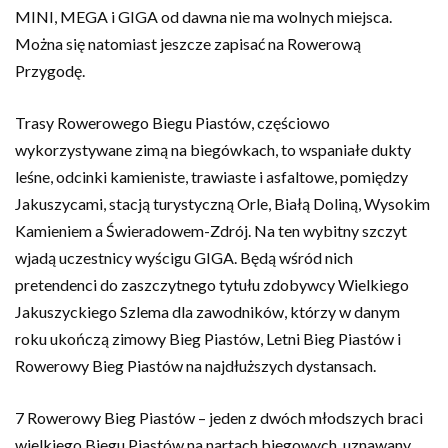
MINI, MEGA i GIGA od dawna nie ma wolnych miejsca.
Można się natomiast jeszcze zapisać na Rowerową
Przygodę.
Trasy Rowerowego Biegu Piastów, częściowo
wykorzystywane zimą na biegówkach, to wspaniałe dukty
leśne, odcinki kamieniste, trawiaste i asfaltowe, pomiędzy
Jakuszycami, stacją turystyczną Orle, Białą Doliną, Wysokim
Kamieniem a Świeradowem-Zdrój. Na ten wybitny szczyt
wjadą uczestnicy wyścigu GIGA. Będą wśród nich
pretendenci do zaszczytnego tytułu zdobywcy Wielkiego
Jakuszyckiego Szlema dla zawodników, którzy w danym
roku ukończą zimowy Bieg Piastów, Letni Bieg Piastów i
Rowerowy Bieg Piastów na najdłuższych dystansach.
7 Rowerowy Bieg Piastów – jeden z dwóch młodszych braci
wielkiego Biegu Piastów na nartach biegowych, uznawany