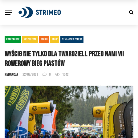
KARKONOSZE
NIE PRZEGAP
REGION
SPORT
SZKLARSKA PORĘBA
Wyścig nie tylko dla twardzieli. Przed nami VII
Rowerowy Bieg Piastów
Redakcja
22/09/2021
0
1042