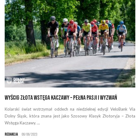
Wyścig Złota Wstęga Kaczawy – Pełna pasji i wyzwań
Kolarski świat wstrzymał oddech na niedzielnej edycji VeloBank Via
Dolny Śląsk, która znana jest jako Szosowy Klasyk Złotoryja – Złota
Wstęga Kaczawy. ...
Redakcja
06/06/2023