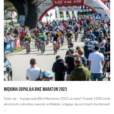
Miękinia odpaliła Bike Maraton 2023
Stało się – inauguracja Bike Maratonu 2023 za nami! Prawie 1300 osób
ukończyło sobotnie zawody w Miękini, ścigając się na trzech dystansach
...