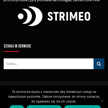
SZUKAJ W SERWISIE
© Copyright STRIMEO. All Rights Reserved. Kopiowanie Treści (w
Ta strona korzysta z ciasteczek aby świadczyć usługi na
Tym Zdjęć, Materiałów Wideo) Bez Pisemnego Zezwolenia
najwyższym poziomie. Dalsze korzystanie ze strony oznacza,
Zabronione.
Usługi
Identyfikacja Wizualna – Logotypy
że zgadzasz się na ich użycie.
Polityka Cookies
Polityka Prywatności