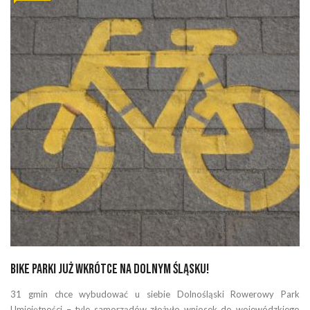
Bike Parki już wkrótce na Dolnym Śląsku!
31 gmin chce wybudować u siebie Dolnośląski Rowerowy Park
Umiejętności – tyle samorządów złożyło wniosek do wojewódzkiego