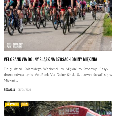
VeloBank Via Dolny Śląsk na szosach Gminy Miękinia
Drugi dzień Kolarskiego Weekendu w Miękini to Szosowy Klasyk –
druga edycja cyklu VeloBank Via Dolny Śląsk. Szosowcy ścigali się w
Miękini ...
Redakcja
25/04/2023
DOLNY ŚLĄSK
SPORT