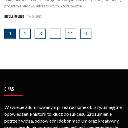
programu budowy infrastruktury, która będzie ...
Nicola Javurek
17/04/2023
1
2
3
…
21
O NAS
W świecie zdominowanym przez ruchome obrazy, umiejętne
opowiedzenie historii to klucz do sukcesu. Zrozumienie
potrzeb widza, odpowiedni dobór medium oraz kreatywny
proces produkcyjny pozwala nam osiągać zamierzone cele.