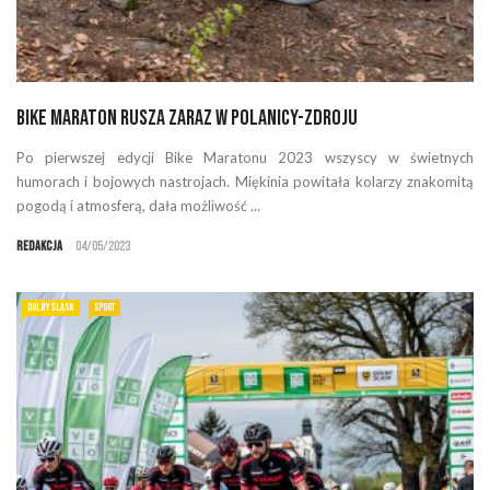
Bike Maraton rusza zaraz w Polanicy-Zdroju
Po pierwszej edycji Bike Maratonu 2023 wszyscy w świetnych
humorach i bojowych nastrojach. Miękinia powitała kolarzy znakomitą
pogodą i atmosferą, dała możliwość ...
Redakcja
04/05/2023
DOLNY ŚLĄSK
SPORT