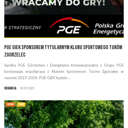
PGE GiEK sponsorem tytularnym Klubu Sportowego Turów
Zgorzelec
Spółka PGE Górnictwo i Energetyka Konwencjonalna z Grupy PGE
kontynuuje współpracę z Klubem Sportowym Turów Zgorzelec w
sezonie 2023-2024. PGE GiEK będzie ...
Redakcja
18/07/2023
REGION
SPORT