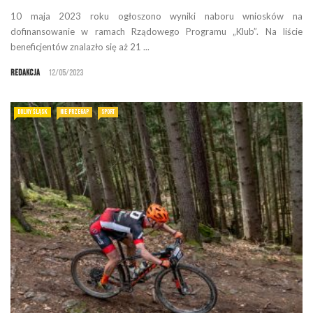
10 maja 2023 roku ogłoszono wyniki naboru wniosków na
dofinansowanie w ramach Rządowego Programu „Klub”. Na liście
beneficjentów znalazło się aż 21 ...
Redakcja
12/05/2023
DOLNY ŚLĄSK
NIE PRZEGAP
SPORT